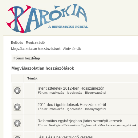
Belépés
Regisztráció
Megválaszolatlan hozzászólások
|
Aktív témák
Fórum kezdőlap
Megválaszolatlan hozzászólások
Témák
Istentiszteletek 2012-ben Hosszúmezőn
Fórum:
Imádkozás - Igeolvasás - Bizonyságtétel
2011 dec-i igehirdetések Hosszúmezőről
Fórum:
Imádkozás - Igeolvasás - Bizonyságtétel
Református egyházjogban jártas szeméylt keresek
Fórum:
Teológia - Református Egyházunk - Más keresztyén egyházak
Jézus és a helyzet függő vezetés