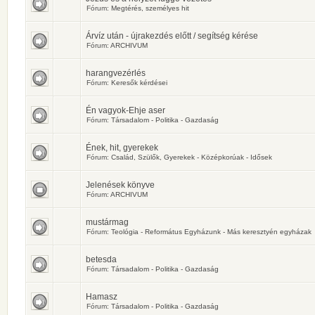
Fórum:
Megtérés, személyes hit
Árvíz után - újrakezdés előtt / segítség kérése
Fórum:
ARCHIVUM
harangvezérlés
Fórum:
Keresők kérdései
Én vagyok-Ehje aser
Fórum:
Társadalom - Politika - Gazdaság
Ének, hit, gyerekek
Fórum:
Család, Szülők, Gyerekek - Középkorúak - Idősek
Jelenések könyve
Fórum:
ARCHIVUM
mustármag
Fórum:
Teológia - Református Egyházunk - Más keresztyén egyházak
betesda
Fórum:
Társadalom - Politika - Gazdaság
Hamasz
Fórum:
Társadalom - Politika - Gazdaság