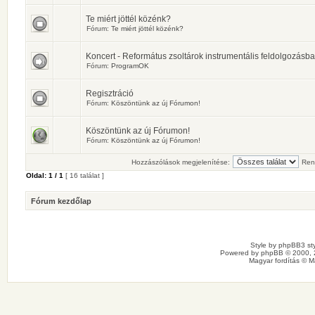
Te miért jöttél közénk?
Fórum:
Te miért jöttél közénk?
Koncert - Református zsoltárok instrumentális feldolgozásb
Fórum:
ProgramOK
Regisztráció
Fórum:
Köszöntünk az új Fórumon!
Köszöntünk az új Fórumon!
Fórum:
Köszöntünk az új Fórumon!
Hozzászólások megjelenítése:
Ren
Oldal:
1
/
1
[ 16 találat ]
Fórum kezdőlap
Style by
phpBB3 sty
Powered by
phpBB
© 2000, 
Magyar fordítás ©
M