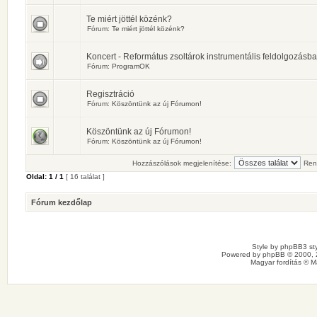
Te miért jöttél közénk?
Fórum:
Te miért jöttél közénk?
Koncert - Református zsoltárok instrumentális feldolgozásb
Fórum:
ProgramOK
Regisztráció
Fórum:
Köszöntünk az új Fórumon!
Köszöntünk az új Fórumon!
Fórum:
Köszöntünk az új Fórumon!
Hozzászólások megjelenítése:
Ren
Oldal:
1
/
1
[ 16 találat ]
Fórum kezdőlap
Style by
phpBB3 sty
Powered by
phpBB
© 2000, 
Magyar fordítás ©
M