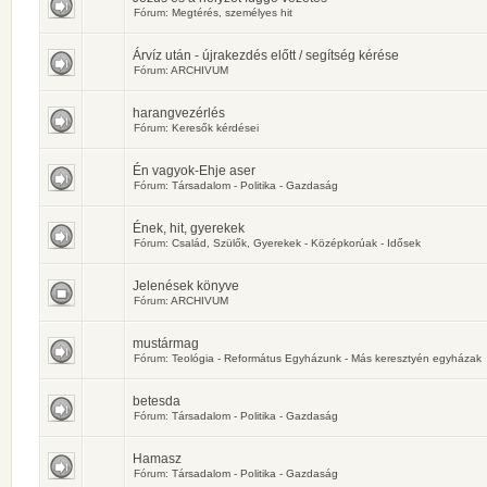
Fórum:
Megtérés, személyes hit
Árvíz után - újrakezdés előtt / segítség kérése
Fórum:
ARCHIVUM
harangvezérlés
Fórum:
Keresők kérdései
Én vagyok-Ehje aser
Fórum:
Társadalom - Politika - Gazdaság
Ének, hit, gyerekek
Fórum:
Család, Szülők, Gyerekek - Középkorúak - Idősek
Jelenések könyve
Fórum:
ARCHIVUM
mustármag
Fórum:
Teológia - Református Egyházunk - Más keresztyén egyházak
betesda
Fórum:
Társadalom - Politika - Gazdaság
Hamasz
Fórum:
Társadalom - Politika - Gazdaság