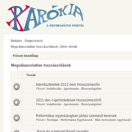
Belépés
Regisztráció
Megválaszolatlan hozzászólások
|
Aktív témák
Fórum kezdőlap
Megválaszolatlan hozzászólások
Témák
Istentiszteletek 2012-ben Hosszúmezőn
Fórum:
Imádkozás - Igeolvasás - Bizonyságtétel
2011 dec-i igehirdetések Hosszúmezőről
Fórum:
Imádkozás - Igeolvasás - Bizonyságtétel
Református egyházjogban jártas szeméylt keresek
Fórum:
Teológia - Református Egyházunk - Más keresztyén egyházak
Jézus és a helyzet függő vezetés