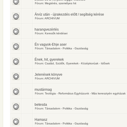
Fórum:
Megtérés, személyes hit
Árvíz után - újrakezdés előtt / segítség kérése
Fórum:
ARCHIVUM
harangvezérlés
Fórum:
Keresők kérdései
Én vagyok-Ehje aser
Fórum:
Társadalom - Politika - Gazdaság
Ének, hit, gyerekek
Fórum:
Család, Szülők, Gyerekek - Középkorúak - Idősek
Jelenések könyve
Fórum:
ARCHIVUM
mustármag
Fórum:
Teológia - Református Egyházunk - Más keresztyén egyházak
betesda
Fórum:
Társadalom - Politika - Gazdaság
Hamasz
Fórum:
Társadalom - Politika - Gazdaság