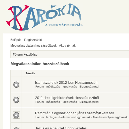
Belépés
Regisztráció
Megválaszolatlan hozzászólások
|
Aktív témák
Fórum kezdőlap
Megválaszolatlan hozzászólások
Témák
Istentiszteletek 2012-ben Hosszúmezőn
Fórum:
Imádkozás - Igeolvasás - Bizonyságtétel
2011 dec-i igehirdetések Hosszúmezőről
Fórum:
Imádkozás - Igeolvasás - Bizonyságtétel
Református egyházjogban jártas szeméylt keresek
Fórum:
Teológia - Református Egyházunk - Más keresztyén egyházak
Jézus és a helyzet függő vezetés