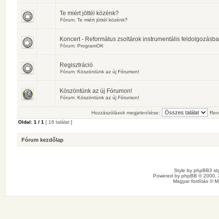
Te miért jöttél közénk?
Fórum:
Te miért jöttél közénk?
Koncert - Református zsoltárok instrumentális feldolgozásb
Fórum:
ProgramOK
Regisztráció
Fórum:
Köszöntünk az új Fórumon!
Köszöntünk az új Fórumon!
Fórum:
Köszöntünk az új Fórumon!
Hozzászólások megjelenítése:
Ren
Oldal:
1
/
1
[ 16 találat ]
Fórum kezdőlap
Style by
phpBB3 sty
Powered by
phpBB
© 2000, 
Magyar fordítás ©
M