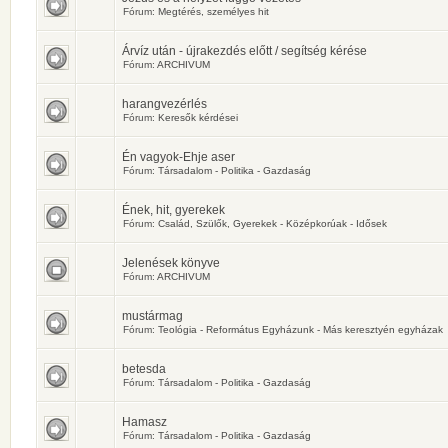
Fórum:
Megtérés, személyes hit
Árvíz után - újrakezdés előtt / segítség kérése
Fórum:
ARCHIVUM
harangvezérlés
Fórum:
Keresők kérdései
Én vagyok-Ehje aser
Fórum:
Társadalom - Politika - Gazdaság
Ének, hit, gyerekek
Fórum:
Család, Szülők, Gyerekek - Középkorúak - Idősek
Jelenések könyve
Fórum:
ARCHIVUM
mustármag
Fórum:
Teológia - Református Egyházunk - Más keresztyén egyházak
betesda
Fórum:
Társadalom - Politika - Gazdaság
Hamasz
Fórum:
Társadalom - Politika - Gazdaság