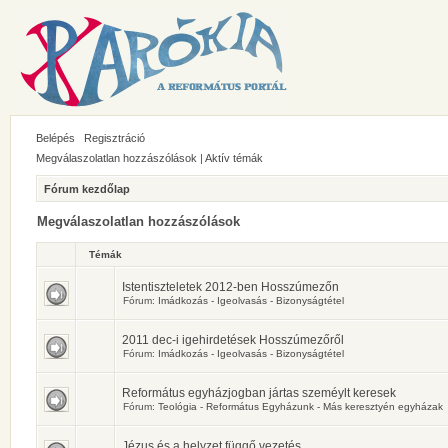
Belépés
Regisztráció
Megválaszolatlan hozzászólások
|
Aktív témák
Fórum kezdőlap
Megválaszolatlan hozzászólások
Témák
Istentiszteletek 2012-ben Hosszúmezőn
Fórum:
Imádkozás - Igeolvasás - Bizonyságtétel
2011 dec-i igehirdetések Hosszúmezőről
Fórum:
Imádkozás - Igeolvasás - Bizonyságtétel
Református egyházjogban jártas szeméylt keresek
Fórum:
Teológia - Református Egyházunk - Más keresztyén egyházak
Jézus és a helyzet függő vezetés