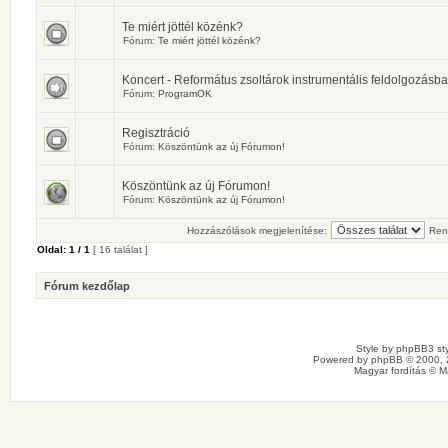
Te miért jöttél közénk?
Fórum:
Te miért jöttél közénk?
Koncert - Református zsoltárok instrumentális feldolgozásb
Fórum:
ProgramOK
Regisztráció
Fórum:
Köszöntünk az új Fórumon!
Köszöntünk az új Fórumon!
Fórum:
Köszöntünk az új Fórumon!
Hozzászólások megjelenítése:
Ren
Oldal:
1
/
1
[ 16 találat ]
Fórum kezdőlap
Style by
phpBB3 sty
Powered by
phpBB
© 2000, 
Magyar fordítás ©
M