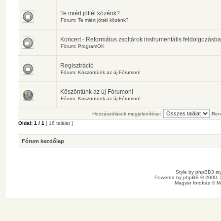
Te miért jöttél közénk?
Fórum:
Te miért jöttél közénk?
Koncert - Református zsoltárok instrumentális feldolgozásb
Fórum:
ProgramOK
Regisztráció
Fórum:
Köszöntünk az új Fórumon!
Köszöntünk az új Fórumon!
Fórum:
Köszöntünk az új Fórumon!
Hozzászólások megjelenítése:
Ren
Oldal:
1
/
1
[ 16 találat ]
Fórum kezdőlap
Style by
phpBB3 sty
Powered by
phpBB
© 2000, 
Magyar fordítás ©
M