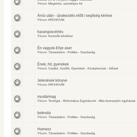
Fórum:
Megtérés, személyes hit
Árvíz után - újrakezdés előtt / segítség kérése
Fórum:
ARCHIVUM
harangvezérlés
Fórum:
Keresők kérdései
Én vagyok-Ehje aser
Fórum:
Társadalom - Politika - Gazdaság
Ének, hit, gyerekek
Fórum:
Család, Szülők, Gyerekek - Középkorúak - Idősek
Jelenések könyve
Fórum:
ARCHIVUM
mustármag
Fórum:
Teológia - Református Egyházunk - Más keresztyén egyházak
betesda
Fórum:
Társadalom - Politika - Gazdaság
Hamasz
Fórum:
Társadalom - Politika - Gazdaság