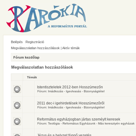
Belépés
Regisztráció
Megválaszolatlan hozzászólások
|
Aktív témák
Fórum kezdőlap
Megválaszolatlan hozzászólások
Témák
Istentiszteletek 2012-ben Hosszúmezőn
Fórum:
Imádkozás - Igeolvasás - Bizonyságtétel
2011 dec-i igehirdetések Hosszúmezőről
Fórum:
Imádkozás - Igeolvasás - Bizonyságtétel
Református egyházjogban jártas szeméylt keresek
Fórum:
Teológia - Református Egyházunk - Más keresztyén egyházak
Jézus és a helyzet függő vezetés