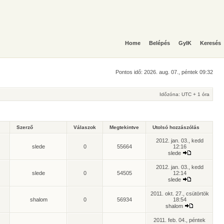
Home
Belépés
GyIK
Keresés
Pontos idő: 2026. aug. 07., péntek 09:32
Időzóna: UTC + 1 óra
Szerző
Válaszok
Megtekintve
Utolsó hozzászólás
2012. jan. 03., kedd
slede
0
55664
12:16
slede
2012. jan. 03., kedd
slede
0
54505
12:14
slede
2011. okt. 27., csütörtök
shalom
0
56934
18:54
shalom
2011. feb. 04., péntek