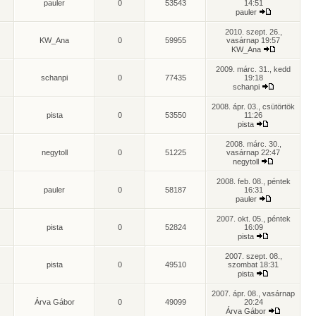
pauler
0
53543
14:51
pauler
2010. szept. 26.,
KW_Ana
0
59955
vasárnap 19:57
KW_Ana
2009. márc. 31., kedd
schanpi
0
77435
19:18
schanpi
2008. ápr. 03., csütörtök
pista
0
53550
11:26
pista
2008. márc. 30.,
negytoll
0
51225
vasárnap 22:47
negytoll
2008. feb. 08., péntek
pauler
0
58187
16:31
pauler
2007. okt. 05., péntek
pista
0
52824
16:09
pista
2007. szept. 08.,
pista
0
49510
szombat 18:31
pista
2007. ápr. 08., vasárnap
Árva Gábor
0
49099
20:24
Árva Gábor