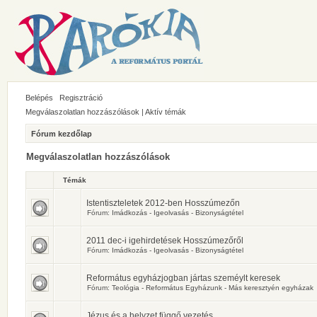
Belépés
Regisztráció
Megválaszolatlan hozzászólások
|
Aktív témák
Fórum kezdőlap
Megválaszolatlan hozzászólások
Témák
Istentiszteletek 2012-ben Hosszúmezőn
Fórum:
Imádkozás - Igeolvasás - Bizonyságtétel
2011 dec-i igehirdetések Hosszúmezőről
Fórum:
Imádkozás - Igeolvasás - Bizonyságtétel
Református egyházjogban jártas szeméylt keresek
Fórum:
Teológia - Református Egyházunk - Más keresztyén egyházak
Jézus és a helyzet függő vezetés