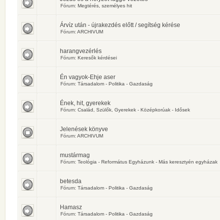
Fórum:
Megtérés, személyes hit
Árvíz után - újrakezdés előtt / segítség kérése
Fórum:
ARCHIVUM
harangvezérlés
Fórum:
Keresők kérdései
Én vagyok-Ehje aser
Fórum:
Társadalom - Politika - Gazdaság
Ének, hit, gyerekek
Fórum:
Család, Szülők, Gyerekek - Középkorúak - Idősek
Jelenések könyve
Fórum:
ARCHIVUM
mustármag
Fórum:
Teológia - Református Egyházunk - Más keresztyén egyházak
betesda
Fórum:
Társadalom - Politika - Gazdaság
Hamasz
Fórum:
Társadalom - Politika - Gazdaság