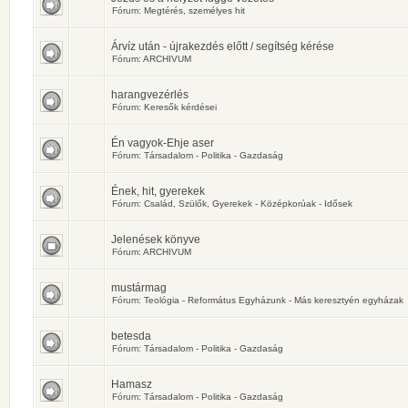
Fórum:
Megtérés, személyes hit
Árvíz után - újrakezdés előtt / segítség kérése
Fórum:
ARCHIVUM
harangvezérlés
Fórum:
Keresők kérdései
Én vagyok-Ehje aser
Fórum:
Társadalom - Politika - Gazdaság
Ének, hit, gyerekek
Fórum:
Család, Szülők, Gyerekek - Középkorúak - Idősek
Jelenések könyve
Fórum:
ARCHIVUM
mustármag
Fórum:
Teológia - Református Egyházunk - Más keresztyén egyházak
betesda
Fórum:
Társadalom - Politika - Gazdaság
Hamasz
Fórum:
Társadalom - Politika - Gazdaság