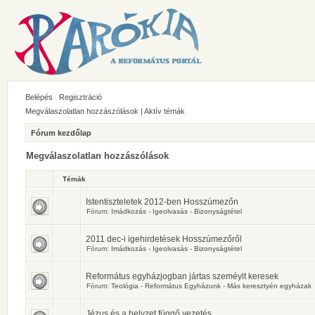
Belépés
Regisztráció
Megválaszolatlan hozzászólások
|
Aktív témák
Fórum kezdőlap
Megválaszolatlan hozzászólások
Témák
Istentiszteletek 2012-ben Hosszúmezőn
Fórum:
Imádkozás - Igeolvasás - Bizonyságtétel
2011 dec-i igehirdetések Hosszúmezőről
Fórum:
Imádkozás - Igeolvasás - Bizonyságtétel
Református egyházjogban jártas szeméylt keresek
Fórum:
Teológia - Református Egyházunk - Más keresztyén egyházak
Jézus és a helyzet függő vezetés