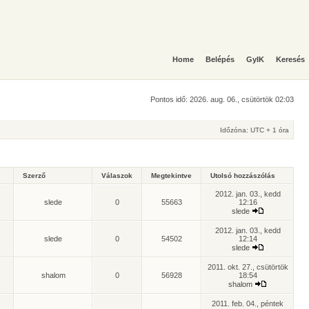
Home
Belépés
GyIK
Keresés
Pontos idő: 2026. aug. 06., csütörtök 02:03
Időzóna: UTC + 1 óra
Szerző
Válaszok
Megtekintve
Utolsó hozzászólás
2012. jan. 03., kedd
slede
0
55663
12:16
slede
2012. jan. 03., kedd
slede
0
54502
12:14
slede
2011. okt. 27., csütörtök
shalom
0
56928
18:54
shalom
2011. feb. 04., péntek