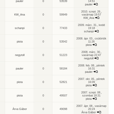
pauler
0
53539
14:51
pauler
2010. szept. 26.,
KW_Ana
0
59949
vasárnap 19:57
KW_Ana
2009. márc. 31., kedd
schanpi
0
77433
19:18
schanpi
2008. ápr. 03., csütörtök
pista
0
53542
11:26
pista
2008. márc. 30.,
negytoll
0
51223
vasárnap 22:47
negytoll
2008. feb. 08., péntek
pauler
0
58184
16:31
pauler
2007. okt. 05., péntek
pista
0
52821
16:09
pista
2007. szept. 08.,
pista
0
49507
szombat 18:31
pista
2007. ápr. 08., vasárnap
Árva Gábor
0
49098
20:24
Árva Gábor