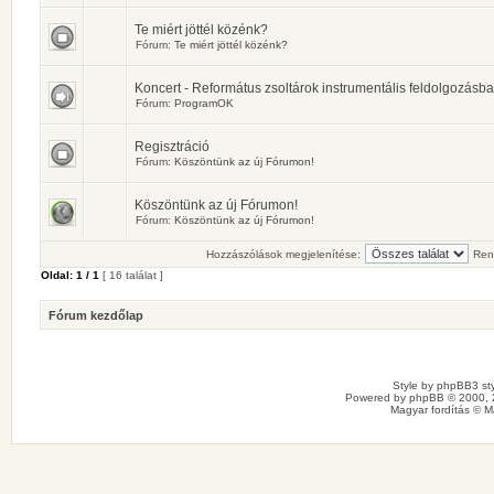
Te miért jöttél közénk?
Fórum:
Te miért jöttél közénk?
Koncert - Református zsoltárok instrumentális feldolgozásb
Fórum:
ProgramOK
Regisztráció
Fórum:
Köszöntünk az új Fórumon!
Köszöntünk az új Fórumon!
Fórum:
Köszöntünk az új Fórumon!
Hozzászólások megjelenítése:
Ren
Oldal:
1
/
1
[ 16 találat ]
Fórum kezdőlap
Style by
phpBB3 sty
Powered by
phpBB
© 2000, 
Magyar fordítás ©
M