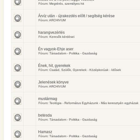
Fórum:
Megtérés, személyes hit
Árvíz után - újrakezdés előtt / segítség kérése
Fórum:
ARCHIVUM
harangvezérlés
Fórum:
Keresők kérdései
Én vagyok-Ehje aser
Fórum:
Társadalom - Politika - Gazdaság
Ének, hit, gyerekek
Fórum:
Család, Szülők, Gyerekek - Középkorúak - Idősek
Jelenések könyve
Fórum:
ARCHIVUM
mustármag
Fórum:
Teológia - Református Egyházunk - Más keresztyén egyházak
betesda
Fórum:
Társadalom - Politika - Gazdaság
Hamasz
Fórum:
Társadalom - Politika - Gazdaság