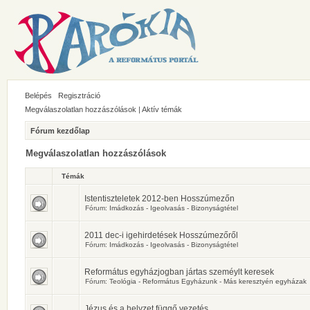
Belépés
Regisztráció
Megválaszolatlan hozzászólások
|
Aktív témák
Fórum kezdőlap
Megválaszolatlan hozzászólások
Témák
Istentiszteletek 2012-ben Hosszúmezőn
Fórum:
Imádkozás - Igeolvasás - Bizonyságtétel
2011 dec-i igehirdetések Hosszúmezőről
Fórum:
Imádkozás - Igeolvasás - Bizonyságtétel
Református egyházjogban jártas szeméylt keresek
Fórum:
Teológia - Református Egyházunk - Más keresztyén egyházak
Jézus és a helyzet függő vezetés