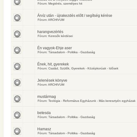
Fórum:
Megtérés, személyes hit
Árvíz után - újrakezdés előtt / segítség kérése
Fórum:
ARCHIVUM
harangvezérlés
Fórum:
Keresők kérdései
Én vagyok-Ehje aser
Fórum:
Társadalom - Politika - Gazdaság
Ének, hit, gyerekek
Fórum:
Család, Szülők, Gyerekek - Középkorúak - Idősek
Jelenések könyve
Fórum:
ARCHIVUM
mustármag
Fórum:
Teológia - Református Egyházunk - Más keresztyén egyházak
betesda
Fórum:
Társadalom - Politika - Gazdaság
Hamasz
Fórum:
Társadalom - Politika - Gazdaság