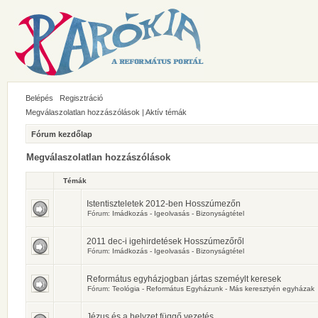
Belépés
Regisztráció
Megválaszolatlan hozzászólások
|
Aktív témák
Fórum kezdőlap
Megválaszolatlan hozzászólások
Témák
Istentiszteletek 2012-ben Hosszúmezőn
Fórum:
Imádkozás - Igeolvasás - Bizonyságtétel
2011 dec-i igehirdetések Hosszúmezőről
Fórum:
Imádkozás - Igeolvasás - Bizonyságtétel
Református egyházjogban jártas szeméylt keresek
Fórum:
Teológia - Református Egyházunk - Más keresztyén egyházak
Jézus és a helyzet függő vezetés