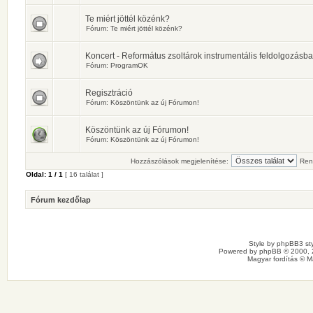
Te miért jöttél közénk?
Fórum:
Te miért jöttél közénk?
Koncert - Református zsoltárok instrumentális feldolgozásb
Fórum:
ProgramOK
Regisztráció
Fórum:
Köszöntünk az új Fórumon!
Köszöntünk az új Fórumon!
Fórum:
Köszöntünk az új Fórumon!
Hozzászólások megjelenítése:
Ren
Oldal:
1
/
1
[ 16 találat ]
Fórum kezdőlap
Style by
phpBB3 sty
Powered by
phpBB
© 2000, 
Magyar fordítás ©
M