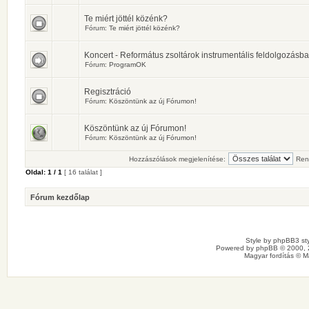
Te miért jöttél közénk?
Fórum:
Te miért jöttél közénk?
Koncert - Református zsoltárok instrumentális feldolgozásb
Fórum:
ProgramOK
Regisztráció
Fórum:
Köszöntünk az új Fórumon!
Köszöntünk az új Fórumon!
Fórum:
Köszöntünk az új Fórumon!
Hozzászólások megjelenítése:
Ren
Oldal:
1
/
1
[ 16 találat ]
Fórum kezdőlap
Style by
phpBB3 sty
Powered by
phpBB
© 2000, 
Magyar fordítás ©
M