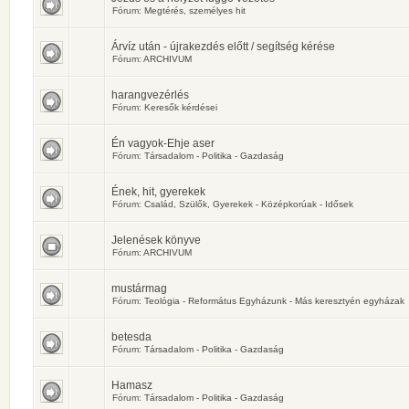
Fórum:
Megtérés, személyes hit
Árvíz után - újrakezdés előtt / segítség kérése
Fórum:
ARCHIVUM
harangvezérlés
Fórum:
Keresők kérdései
Én vagyok-Ehje aser
Fórum:
Társadalom - Politika - Gazdaság
Ének, hit, gyerekek
Fórum:
Család, Szülők, Gyerekek - Középkorúak - Idősek
Jelenések könyve
Fórum:
ARCHIVUM
mustármag
Fórum:
Teológia - Református Egyházunk - Más keresztyén egyházak
betesda
Fórum:
Társadalom - Politika - Gazdaság
Hamasz
Fórum:
Társadalom - Politika - Gazdaság