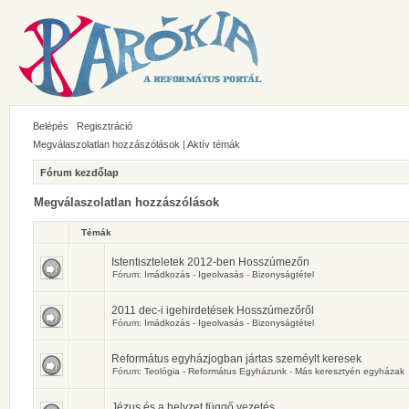
Belépés
Regisztráció
Megválaszolatlan hozzászólások
|
Aktív témák
Fórum kezdőlap
Megválaszolatlan hozzászólások
Témák
Istentiszteletek 2012-ben Hosszúmezőn
Fórum:
Imádkozás - Igeolvasás - Bizonyságtétel
2011 dec-i igehirdetések Hosszúmezőről
Fórum:
Imádkozás - Igeolvasás - Bizonyságtétel
Református egyházjogban jártas szeméylt keresek
Fórum:
Teológia - Református Egyházunk - Más keresztyén egyházak
Jézus és a helyzet függő vezetés