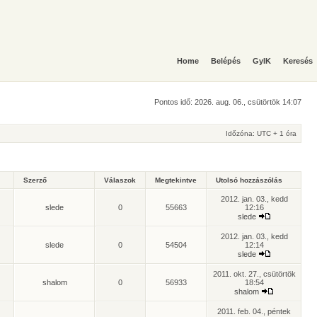
Home
Belépés
GyIK
Keresés
Pontos idő: 2026. aug. 06., csütörtök 14:07
Időzóna: UTC + 1 óra
Szerző
Válaszok
Megtekintve
Utolsó hozzászólás
2012. jan. 03., kedd
slede
0
55663
12:16
slede
2012. jan. 03., kedd
slede
0
54504
12:14
slede
2011. okt. 27., csütörtök
shalom
0
56933
18:54
shalom
2011. feb. 04., péntek