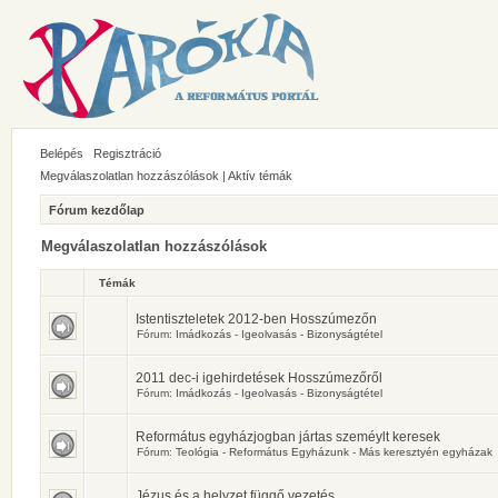
Belépés
Regisztráció
Megválaszolatlan hozzászólások
|
Aktív témák
Fórum kezdőlap
Megválaszolatlan hozzászólások
Témák
Istentiszteletek 2012-ben Hosszúmezőn
Fórum:
Imádkozás - Igeolvasás - Bizonyságtétel
2011 dec-i igehirdetések Hosszúmezőről
Fórum:
Imádkozás - Igeolvasás - Bizonyságtétel
Református egyházjogban jártas szeméylt keresek
Fórum:
Teológia - Református Egyházunk - Más keresztyén egyházak
Jézus és a helyzet függő vezetés