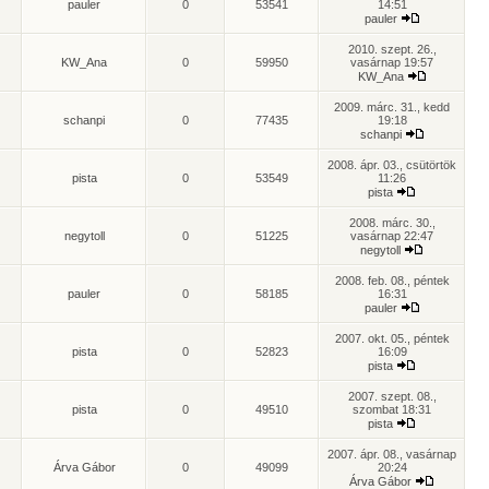
pauler
0
53541
14:51
pauler
2010. szept. 26.,
KW_Ana
0
59950
vasárnap 19:57
KW_Ana
2009. márc. 31., kedd
schanpi
0
77435
19:18
schanpi
2008. ápr. 03., csütörtök
pista
0
53549
11:26
pista
2008. márc. 30.,
negytoll
0
51225
vasárnap 22:47
negytoll
2008. feb. 08., péntek
pauler
0
58185
16:31
pauler
2007. okt. 05., péntek
pista
0
52823
16:09
pista
2007. szept. 08.,
pista
0
49510
szombat 18:31
pista
2007. ápr. 08., vasárnap
Árva Gábor
0
49099
20:24
Árva Gábor