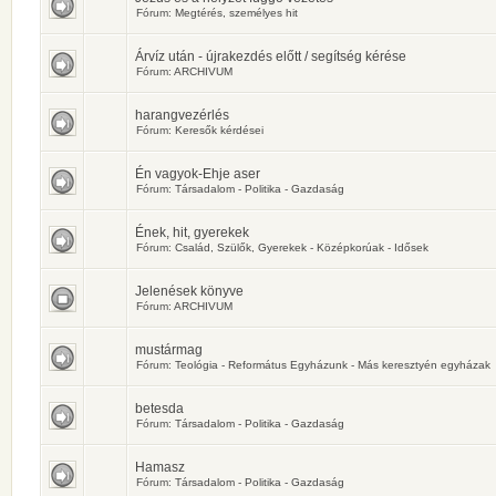
Fórum:
Megtérés, személyes hit
Árvíz után - újrakezdés előtt / segítség kérése
Fórum:
ARCHIVUM
harangvezérlés
Fórum:
Keresők kérdései
Én vagyok-Ehje aser
Fórum:
Társadalom - Politika - Gazdaság
Ének, hit, gyerekek
Fórum:
Család, Szülők, Gyerekek - Középkorúak - Idősek
Jelenések könyve
Fórum:
ARCHIVUM
mustármag
Fórum:
Teológia - Református Egyházunk - Más keresztyén egyházak
betesda
Fórum:
Társadalom - Politika - Gazdaság
Hamasz
Fórum:
Társadalom - Politika - Gazdaság