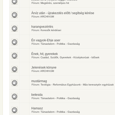
Fórum:
Megtérés, személyes hit
Árvíz után - újrakezdés előtt / segítség kérése
Fórum:
ARCHIVUM
harangvezérlés
Fórum:
Keresők kérdései
Én vagyok-Ehje aser
Fórum:
Társadalom - Politika - Gazdaság
Ének, hit, gyerekek
Fórum:
Család, Szülők, Gyerekek - Középkorúak - Idősek
Jelenések könyve
Fórum:
ARCHIVUM
mustármag
Fórum:
Teológia - Református Egyházunk - Más keresztyén egyházak
betesda
Fórum:
Társadalom - Politika - Gazdaság
Hamasz
Fórum:
Társadalom - Politika - Gazdaság