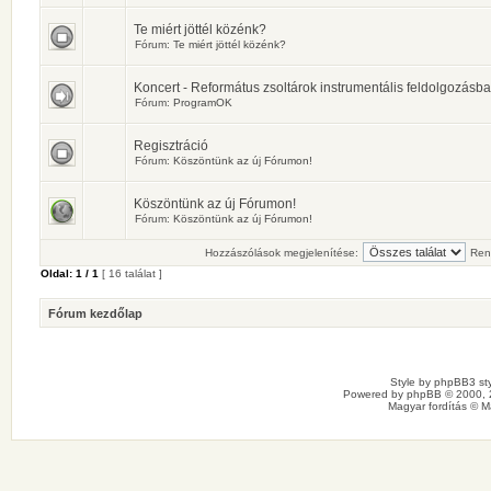
Te miért jöttél közénk?
Fórum:
Te miért jöttél közénk?
Koncert - Református zsoltárok instrumentális feldolgozásb
Fórum:
ProgramOK
Regisztráció
Fórum:
Köszöntünk az új Fórumon!
Köszöntünk az új Fórumon!
Fórum:
Köszöntünk az új Fórumon!
Hozzászólások megjelenítése:
Ren
Oldal:
1
/
1
[ 16 találat ]
Fórum kezdőlap
Style by
phpBB3 sty
Powered by
phpBB
© 2000, 
Magyar fordítás ©
M