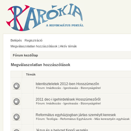
Belépés
Regisztráció
Megválaszolatlan hozzászólások
|
Aktív témák
Fórum kezdőlap
Megválaszolatlan hozzászólások
Témák
Istentiszteletek 2012-ben Hosszúmezőn
Fórum:
Imádkozás - Igeolvasás - Bizonyságtétel
2011 dec-i igehirdetések Hosszúmezőről
Fórum:
Imádkozás - Igeolvasás - Bizonyságtétel
Református egyházjogban jártas szeméylt keresek
Fórum:
Teológia - Református Egyházunk - Más keresztyén egyházak
Jézus és a helyzet függő vezetés