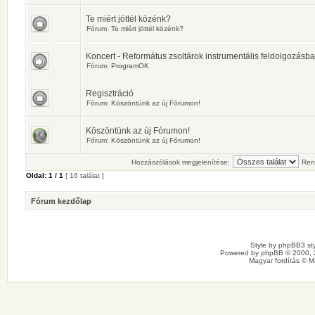
Te miért jöttél közénk?
Fórum:
Te miért jöttél közénk?
Koncert - Református zsoltárok instrumentális feldolgozásb
Fórum:
ProgramOK
Regisztráció
Fórum:
Köszöntünk az új Fórumon!
Köszöntünk az új Fórumon!
Fórum:
Köszöntünk az új Fórumon!
Hozzászólások megjelenítése:
Ren
Oldal:
1
/
1
[ 16 találat ]
Fórum kezdőlap
Style by
phpBB3 sty
Powered by
phpBB
© 2000, 
Magyar fordítás ©
M