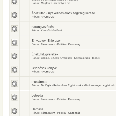
Fórum:
Megtérés, személyes hit
Árvíz után - újrakezdés előtt / segítség kérése
Fórum:
ARCHIVUM
harangvezérlés
Fórum:
Keresők kérdései
Én vagyok-Ehje aser
Fórum:
Társadalom - Politika - Gazdaság
Ének, hit, gyerekek
Fórum:
Család, Szülők, Gyerekek - Középkorúak - Idősek
Jelenések könyve
Fórum:
ARCHIVUM
mustármag
Fórum:
Teológia - Református Egyházunk - Más keresztyén egyházak
betesda
Fórum:
Társadalom - Politika - Gazdaság
Hamasz
Fórum:
Társadalom - Politika - Gazdaság