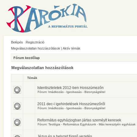
Belépés
Regisztráció
Megválaszolatlan hozzászólások
|
Aktív témák
Fórum kezdőlap
Megválaszolatlan hozzászólások
Témák
Istentiszteletek 2012-ben Hosszúmezőn
Fórum:
Imádkozás - Igeolvasás - Bizonyságtétel
2011 dec-i igehirdetések Hosszúmezőről
Fórum:
Imádkozás - Igeolvasás - Bizonyságtétel
Református egyházjogban jártas szeméylt keresek
Fórum:
Teológia - Református Egyházunk - Más keresztyén egyházak
Jézus és a helyzet függő vezetés