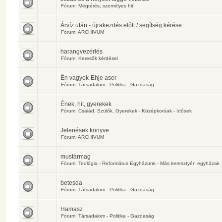
Fórum:
Megtérés, személyes hit
Árvíz után - újrakezdés előtt / segítség kérése
Fórum:
ARCHIVUM
harangvezérlés
Fórum:
Keresők kérdései
Én vagyok-Ehje aser
Fórum:
Társadalom - Politika - Gazdaság
Ének, hit, gyerekek
Fórum:
Család, Szülők, Gyerekek - Középkorúak - Idősek
Jelenések könyve
Fórum:
ARCHIVUM
mustármag
Fórum:
Teológia - Református Egyházunk - Más keresztyén egyházak
betesda
Fórum:
Társadalom - Politika - Gazdaság
Hamasz
Fórum:
Társadalom - Politika - Gazdaság