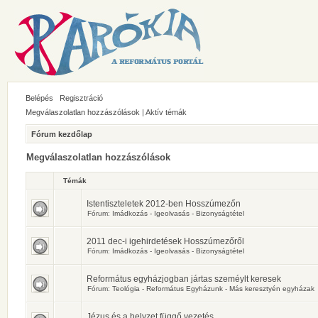
Belépés
Regisztráció
Megválaszolatlan hozzászólások
|
Aktív témák
Fórum kezdőlap
Megválaszolatlan hozzászólások
Témák
Istentiszteletek 2012-ben Hosszúmezőn
Fórum:
Imádkozás - Igeolvasás - Bizonyságtétel
2011 dec-i igehirdetések Hosszúmezőről
Fórum:
Imádkozás - Igeolvasás - Bizonyságtétel
Református egyházjogban jártas szeméylt keresek
Fórum:
Teológia - Református Egyházunk - Más keresztyén egyházak
Jézus és a helyzet függő vezetés