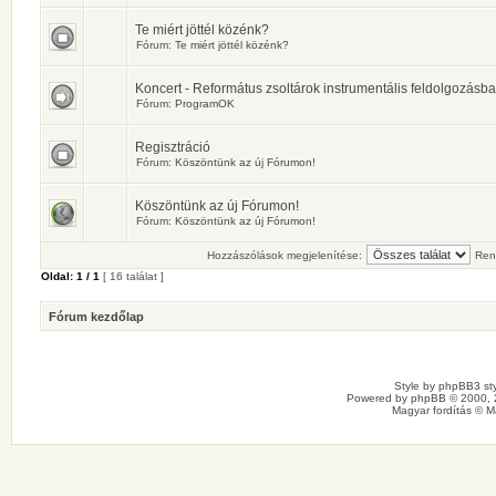
Te miért jöttél közénk?
Fórum:
Te miért jöttél közénk?
Koncert - Református zsoltárok instrumentális feldolgozásb
Fórum:
ProgramOK
Regisztráció
Fórum:
Köszöntünk az új Fórumon!
Köszöntünk az új Fórumon!
Fórum:
Köszöntünk az új Fórumon!
Hozzászólások megjelenítése:
Ren
Oldal:
1
/
1
[ 16 találat ]
Fórum kezdőlap
Style by
phpBB3 sty
Powered by
phpBB
© 2000, 
Magyar fordítás ©
M