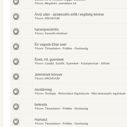
Fórum:
Megtérés, személyes hit
Árvíz után - újrakezdés előtt / segítség kérése
Fórum:
ARCHIVUM
harangvezérlés
Fórum:
Keresők kérdései
Én vagyok-Ehje aser
Fórum:
Társadalom - Politika - Gazdaság
Ének, hit, gyerekek
Fórum:
Család, Szülők, Gyerekek - Középkorúak - Idősek
Jelenések könyve
Fórum:
ARCHIVUM
mustármag
Fórum:
Teológia - Református Egyházunk - Más keresztyén egyházak
betesda
Fórum:
Társadalom - Politika - Gazdaság
Hamasz
Fórum:
Társadalom - Politika - Gazdaság