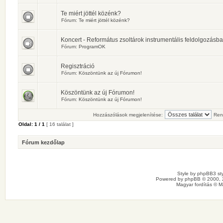
Te miért jöttél közénk?
Fórum:
Te miért jöttél közénk?
Koncert - Református zsoltárok instrumentális feldolgozásb
Fórum:
ProgramOK
Regisztráció
Fórum:
Köszöntünk az új Fórumon!
Köszöntünk az új Fórumon!
Fórum:
Köszöntünk az új Fórumon!
Hozzászólások megjelenítése:
Ren
Oldal:
1
/
1
[ 16 találat ]
Fórum kezdőlap
Style by
phpBB3 sty
Powered by
phpBB
© 2000, 
Magyar fordítás ©
M