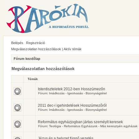
Belépés
Regisztráció
Megválaszolatlan hozzászólások
|
Aktív témák
Fórum kezdőlap
Megválaszolatlan hozzászólások
Témák
Istentiszteletek 2012-ben Hosszúmezőn
Fórum:
Imádkozás - Igeolvasás - Bizonyságtétel
2011 dec-i igehirdetések Hosszúmezőről
Fórum:
Imádkozás - Igeolvasás - Bizonyságtétel
Református egyházjogban jártas szeméylt keresek
Fórum:
Teológia - Református Egyházunk - Más keresztyén egyházak
Jézus és a helyzet függő vezetés