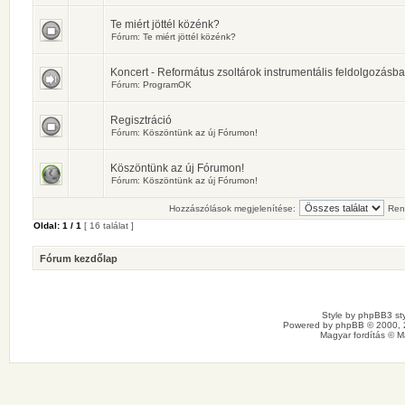
Te miért jöttél közénk?
Fórum:
Te miért jöttél közénk?
Koncert - Református zsoltárok instrumentális feldolgozásb
Fórum:
ProgramOK
Regisztráció
Fórum:
Köszöntünk az új Fórumon!
Köszöntünk az új Fórumon!
Fórum:
Köszöntünk az új Fórumon!
Hozzászólások megjelenítése:
Ren
Oldal:
1
/
1
[ 16 találat ]
Fórum kezdőlap
Style by
phpBB3 sty
Powered by
phpBB
© 2000, 
Magyar fordítás ©
M