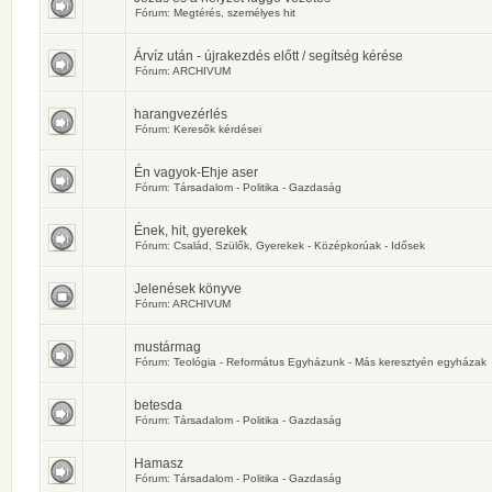
Fórum:
Megtérés, személyes hit
Árvíz után - újrakezdés előtt / segítség kérése
Fórum:
ARCHIVUM
harangvezérlés
Fórum:
Keresők kérdései
Én vagyok-Ehje aser
Fórum:
Társadalom - Politika - Gazdaság
Ének, hit, gyerekek
Fórum:
Család, Szülők, Gyerekek - Középkorúak - Idősek
Jelenések könyve
Fórum:
ARCHIVUM
mustármag
Fórum:
Teológia - Református Egyházunk - Más keresztyén egyházak
betesda
Fórum:
Társadalom - Politika - Gazdaság
Hamasz
Fórum:
Társadalom - Politika - Gazdaság