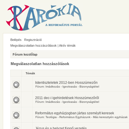
Belépés
Regisztráció
Megválaszolatlan hozzászólások
|
Aktív témák
Fórum kezdőlap
Megválaszolatlan hozzászólások
Témák
Istentiszteletek 2012-ben Hosszúmezőn
Fórum:
Imádkozás - Igeolvasás - Bizonyságtétel
2011 dec-i igehirdetések Hosszúmezőről
Fórum:
Imádkozás - Igeolvasás - Bizonyságtétel
Református egyházjogban jártas szeméylt keresek
Fórum:
Teológia - Református Egyházunk - Más keresztyén egyházak
Jézus és a helyzet függő vezetés