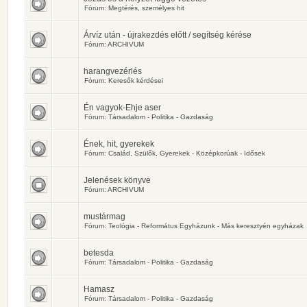
Fórum:
Megtérés, személyes hit
Árvíz után - újrakezdés előtt / segítség kérése
Fórum:
ARCHIVUM
harangvezérlés
Fórum:
Keresők kérdései
Én vagyok-Ehje aser
Fórum:
Társadalom - Politika - Gazdaság
Ének, hit, gyerekek
Fórum:
Család, Szülők, Gyerekek - Középkorúak - Idősek
Jelenések könyve
Fórum:
ARCHIVUM
mustármag
Fórum:
Teológia - Református Egyházunk - Más keresztyén egyházak
betesda
Fórum:
Társadalom - Politika - Gazdaság
Hamasz
Fórum:
Társadalom - Politika - Gazdaság