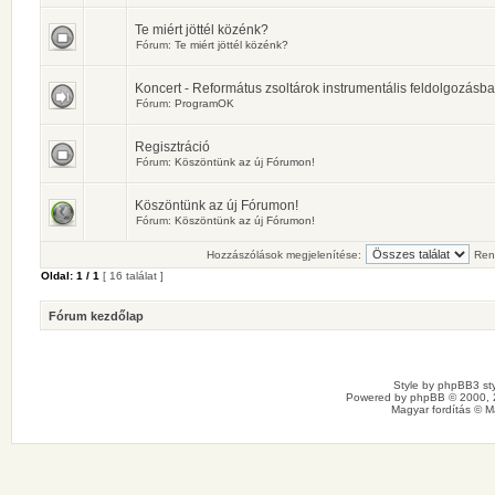
Te miért jöttél közénk?
Fórum:
Te miért jöttél közénk?
Koncert - Református zsoltárok instrumentális feldolgozásb
Fórum:
ProgramOK
Regisztráció
Fórum:
Köszöntünk az új Fórumon!
Köszöntünk az új Fórumon!
Fórum:
Köszöntünk az új Fórumon!
Hozzászólások megjelenítése:
Ren
Oldal:
1
/
1
[ 16 találat ]
Fórum kezdőlap
Style by
phpBB3 sty
Powered by
phpBB
© 2000, 
Magyar fordítás ©
M