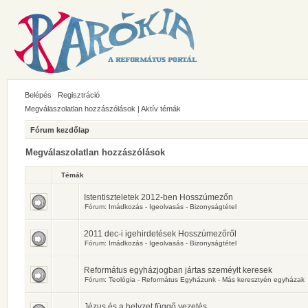
Belépés
Regisztráció
Megválaszolatlan hozzászólások
|
Aktív témák
Fórum kezdőlap
Megválaszolatlan hozzászólások
Témák
Istentiszteletek 2012-ben Hosszúmezőn
Fórum:
Imádkozás - Igeolvasás - Bizonyságtétel
2011 dec-i igehirdetések Hosszúmezőről
Fórum:
Imádkozás - Igeolvasás - Bizonyságtétel
Református egyházjogban jártas szeméylt keresek
Fórum:
Teológia - Református Egyházunk - Más keresztyén egyházak
Jézus és a helyzet függő vezetés