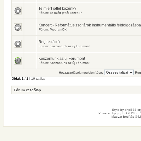
Te miért jöttél közénk?
Fórum:
Te miért jöttél közénk?
Koncert - Református zsoltárok instrumentális feldolgozásb
Fórum:
ProgramOK
Regisztráció
Fórum:
Köszöntünk az új Fórumon!
Köszöntünk az új Fórumon!
Fórum:
Köszöntünk az új Fórumon!
Hozzászólások megjelenítése:
Ren
Oldal:
1
/
1
[ 16 találat ]
Fórum kezdőlap
Style by
phpBB3 sty
Powered by
phpBB
© 2000, 
Magyar fordítás ©
M