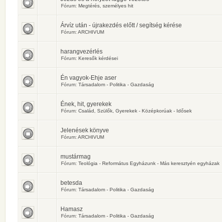
Fórum:
Megtérés, személyes hit
Árvíz után - újrakezdés előtt / segítség kérése
Fórum:
ARCHIVUM
harangvezérlés
Fórum:
Keresők kérdései
Én vagyok-Ehje aser
Fórum:
Társadalom - Politika - Gazdaság
Ének, hit, gyerekek
Fórum:
Család, Szülők, Gyerekek - Középkorúak - Idősek
Jelenések könyve
Fórum:
ARCHIVUM
mustármag
Fórum:
Teológia - Református Egyházunk - Más keresztyén egyházak
betesda
Fórum:
Társadalom - Politika - Gazdaság
Hamasz
Fórum:
Társadalom - Politika - Gazdaság