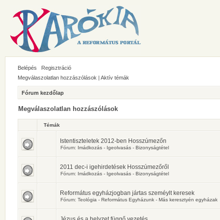
Belépés
Regisztráció
Megválaszolatlan hozzászólások
|
Aktív témák
Fórum kezdőlap
Megválaszolatlan hozzászólások
Témák
Istentiszteletek 2012-ben Hosszúmezőn
Fórum:
Imádkozás - Igeolvasás - Bizonyságtétel
2011 dec-i igehirdetések Hosszúmezőről
Fórum:
Imádkozás - Igeolvasás - Bizonyságtétel
Református egyházjogban jártas szeméylt keresek
Fórum:
Teológia - Református Egyházunk - Más keresztyén egyházak
Jézus és a helyzet függő vezetés