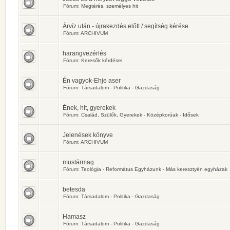
Fórum:
Megtérés, személyes hit
Árvíz után - újrakezdés előtt / segítség kérése
Fórum:
ARCHIVUM
harangvezérlés
Fórum:
Keresők kérdései
Én vagyok-Ehje aser
Fórum:
Társadalom - Politika - Gazdaság
Ének, hit, gyerekek
Fórum:
Család, Szülők, Gyerekek - Középkorúak - Idősek
Jelenések könyve
Fórum:
ARCHIVUM
mustármag
Fórum:
Teológia - Református Egyházunk - Más keresztyén egyházak
betesda
Fórum:
Társadalom - Politika - Gazdaság
Hamasz
Fórum:
Társadalom - Politika - Gazdaság