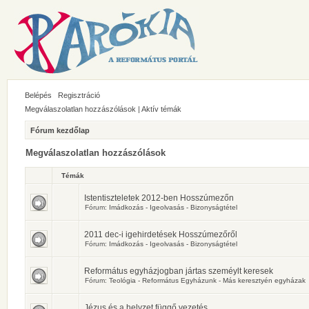
Belépés
Regisztráció
Megválaszolatlan hozzászólások
|
Aktív témák
Fórum kezdőlap
Megválaszolatlan hozzászólások
Témák
Istentiszteletek 2012-ben Hosszúmezőn
Fórum:
Imádkozás - Igeolvasás - Bizonyságtétel
2011 dec-i igehirdetések Hosszúmezőről
Fórum:
Imádkozás - Igeolvasás - Bizonyságtétel
Református egyházjogban jártas szeméylt keresek
Fórum:
Teológia - Református Egyházunk - Más keresztyén egyházak
Jézus és a helyzet függő vezetés