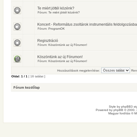
Te miért jöttél közénk?
Fórum:
Te miért jöttél közénk?
Koncert - Református zsoltárok instrumentális feldolgozásb
Fórum:
ProgramOK
Regisztráció
Fórum:
Köszöntünk az új Fórumon!
Köszöntünk az új Fórumon!
Fórum:
Köszöntünk az új Fórumon!
Hozzászólások megjelenítése:
Ren
Oldal:
1
/
1
[ 16 találat ]
Fórum kezdőlap
Style by
phpBB3 sty
Powered by
phpBB
© 2000, 
Magyar fordítás ©
M