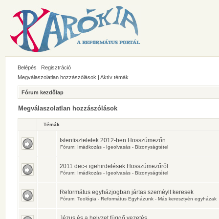
Belépés
Regisztráció
Megválaszolatlan hozzászólások
|
Aktív témák
Fórum kezdőlap
Megválaszolatlan hozzászólások
Témák
Istentiszteletek 2012-ben Hosszúmezőn
Fórum:
Imádkozás - Igeolvasás - Bizonyságtétel
2011 dec-i igehirdetések Hosszúmezőről
Fórum:
Imádkozás - Igeolvasás - Bizonyságtétel
Református egyházjogban jártas szeméylt keresek
Fórum:
Teológia - Református Egyházunk - Más keresztyén egyházak
Jézus és a helyzet függő vezetés