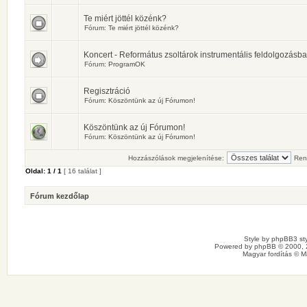
Te miért jöttél közénk?
Fórum:
Te miért jöttél közénk?
Koncert - Református zsoltárok instrumentális feldolgozásb
Fórum:
ProgramOK
Regisztráció
Fórum:
Köszöntünk az új Fórumon!
Köszöntünk az új Fórumon!
Fórum:
Köszöntünk az új Fórumon!
Hozzászólások megjelenítése:
Ren
Oldal:
1
/
1
[ 16 találat ]
Fórum kezdőlap
Style by
phpBB3 sty
Powered by
phpBB
© 2000, 
Magyar fordítás ©
M