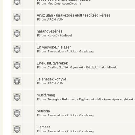
Fórum:
Megtérés, személyes hit
Árvíz után - újrakezdés előtt / segítség kérése
Fórum:
ARCHIVUM
harangvezérlés
Fórum:
Keresők kérdései
Én vagyok-Ehje aser
Fórum:
Társadalom - Politika - Gazdaság
Ének, hit, gyerekek
Fórum:
Család, Szülők, Gyerekek - Középkorúak - Idősek
Jelenések könyve
Fórum:
ARCHIVUM
mustármag
Fórum:
Teológia - Református Egyházunk - Más keresztyén egyházak
betesda
Fórum:
Társadalom - Politika - Gazdaság
Hamasz
Fórum:
Társadalom - Politika - Gazdaság