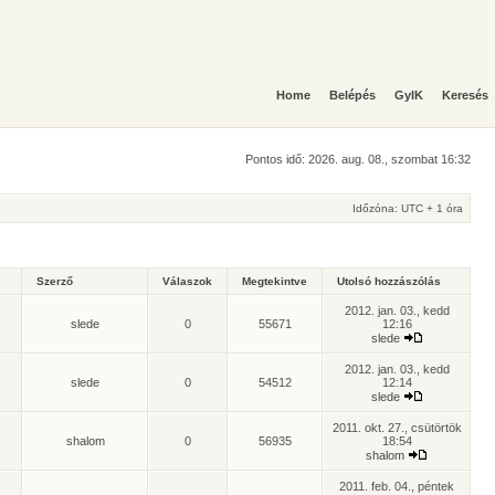
Home
Belépés
GyIK
Keresés
Pontos idő: 2026. aug. 08., szombat 16:32
Időzóna: UTC + 1 óra
Szerző
Válaszok
Megtekintve
Utolsó hozzászólás
2012. jan. 03., kedd
slede
0
55671
12:16
slede
2012. jan. 03., kedd
slede
0
54512
12:14
slede
2011. okt. 27., csütörtök
shalom
0
56935
18:54
shalom
2011. feb. 04., péntek