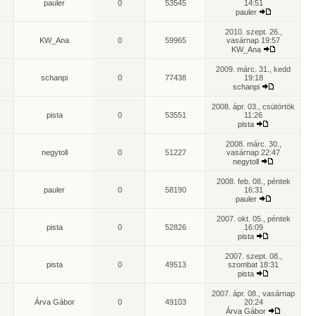
pauler
0
53545
14:51
pauler
2010. szept. 26.,
KW_Ana
0
59965
vasárnap 19:57
KW_Ana
2009. márc. 31., kedd
schanpi
0
77438
19:18
schanpi
2008. ápr. 03., csütörtök
pista
0
53551
11:26
pista
2008. márc. 30.,
negytoll
0
51227
vasárnap 22:47
negytoll
2008. feb. 08., péntek
pauler
0
58190
16:31
pauler
2007. okt. 05., péntek
pista
0
52826
16:09
pista
2007. szept. 08.,
pista
0
49513
szombat 18:31
pista
2007. ápr. 08., vasárnap
Árva Gábor
0
49103
20:24
Árva Gábor