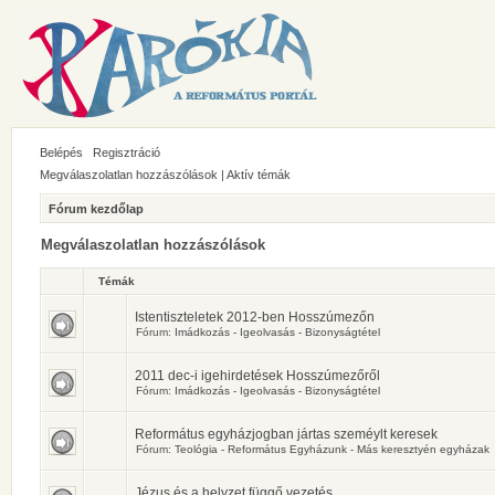
Belépés
Regisztráció
Megválaszolatlan hozzászólások
|
Aktív témák
Fórum kezdőlap
Megválaszolatlan hozzászólások
Témák
Istentiszteletek 2012-ben Hosszúmezőn
Fórum:
Imádkozás - Igeolvasás - Bizonyságtétel
2011 dec-i igehirdetések Hosszúmezőről
Fórum:
Imádkozás - Igeolvasás - Bizonyságtétel
Református egyházjogban jártas szeméylt keresek
Fórum:
Teológia - Református Egyházunk - Más keresztyén egyházak
Jézus és a helyzet függő vezetés