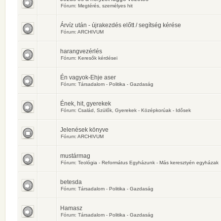
Fórum:
Megtérés, személyes hit
Árvíz után - újrakezdés előtt / segítség kérése
Fórum:
ARCHIVUM
harangvezérlés
Fórum:
Keresők kérdései
Én vagyok-Ehje aser
Fórum:
Társadalom - Politika - Gazdaság
Ének, hit, gyerekek
Fórum:
Család, Szülők, Gyerekek - Középkorúak - Idősek
Jelenések könyve
Fórum:
ARCHIVUM
mustármag
Fórum:
Teológia - Református Egyházunk - Más keresztyén egyházak
betesda
Fórum:
Társadalom - Politika - Gazdaság
Hamasz
Fórum:
Társadalom - Politika - Gazdaság