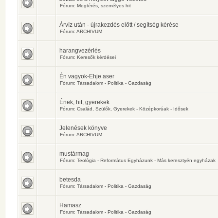
Fórum:
Megtérés, személyes hit
Árvíz után - újrakezdés előtt / segítség kérése
Fórum:
ARCHIVUM
harangvezérlés
Fórum:
Keresők kérdései
Én vagyok-Ehje aser
Fórum:
Társadalom - Politika - Gazdaság
Ének, hit, gyerekek
Fórum:
Család, Szülők, Gyerekek - Középkorúak - Idősek
Jelenések könyve
Fórum:
ARCHIVUM
mustármag
Fórum:
Teológia - Református Egyházunk - Más keresztyén egyházak
betesda
Fórum:
Társadalom - Politika - Gazdaság
Hamasz
Fórum:
Társadalom - Politika - Gazdaság