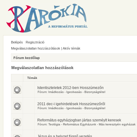
Belépés
Regisztráció
Megválaszolatlan hozzászólások
|
Aktív témák
Fórum kezdőlap
Megválaszolatlan hozzászólások
Témák
Istentiszteletek 2012-ben Hosszúmezőn
Fórum:
Imádkozás - Igeolvasás - Bizonyságtétel
2011 dec-i igehirdetések Hosszúmezőről
Fórum:
Imádkozás - Igeolvasás - Bizonyságtétel
Református egyházjogban jártas szeméylt keresek
Fórum:
Teológia - Református Egyházunk - Más keresztyén egyházak
Jézus és a helyzet függő vezetés