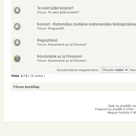
Te miért jöttél közénk?
Fórum:
Te miért jöttél közénk?
Koncert - Református zsoltárok instrumentális feldolgozásb
Fórum:
ProgramOK
Regisztráció
Fórum:
Köszöntünk az új Fórumon!
Köszöntünk az új Fórumon!
Fórum:
Köszöntünk az új Fórumon!
Hozzászólások megjelenítése:
Ren
Oldal:
1
/
1
[ 16 találat ]
Fórum kezdőlap
Style by
phpBB3 sty
Powered by
phpBB
© 2000, 
Magyar fordítás ©
M