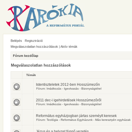
Belépés
Regisztráció
Megválaszolatlan hozzászólások
|
Aktív témák
Fórum kezdőlap
Megválaszolatlan hozzászólások
Témák
Istentiszteletek 2012-ben Hosszúmezőn
Fórum:
Imádkozás - Igeolvasás - Bizonyságtétel
2011 dec-i igehirdetések Hosszúmezőről
Fórum:
Imádkozás - Igeolvasás - Bizonyságtétel
Református egyházjogban jártas szeméylt keresek
Fórum:
Teológia - Református Egyházunk - Más keresztyén egyházak
Jézus és a helyzet függő vezetés