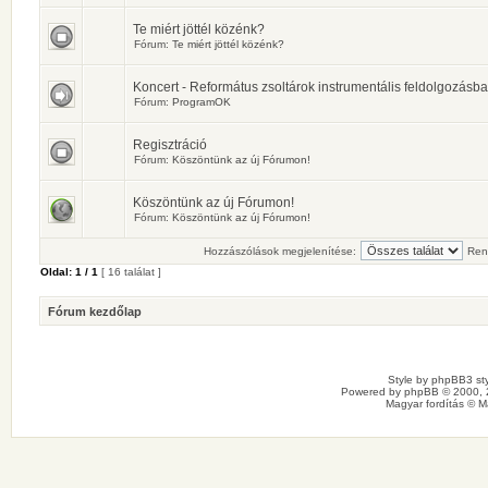
Te miért jöttél közénk?
Fórum:
Te miért jöttél közénk?
Koncert - Református zsoltárok instrumentális feldolgozásb
Fórum:
ProgramOK
Regisztráció
Fórum:
Köszöntünk az új Fórumon!
Köszöntünk az új Fórumon!
Fórum:
Köszöntünk az új Fórumon!
Hozzászólások megjelenítése:
Ren
Oldal:
1
/
1
[ 16 találat ]
Fórum kezdőlap
Style by
phpBB3 sty
Powered by
phpBB
© 2000, 
Magyar fordítás ©
M