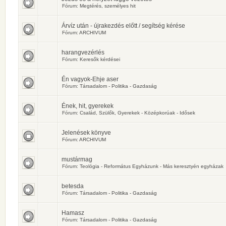
Fórum:
Megtérés, személyes hit
Árvíz után - újrakezdés előtt / segítség kérése
Fórum:
ARCHIVUM
harangvezérlés
Fórum:
Keresők kérdései
Én vagyok-Ehje aser
Fórum:
Társadalom - Politika - Gazdaság
Ének, hit, gyerekek
Fórum:
Család, Szülők, Gyerekek - Középkorúak - Idősek
Jelenések könyve
Fórum:
ARCHIVUM
mustármag
Fórum:
Teológia - Református Egyházunk - Más keresztyén egyházak
betesda
Fórum:
Társadalom - Politika - Gazdaság
Hamasz
Fórum:
Társadalom - Politika - Gazdaság