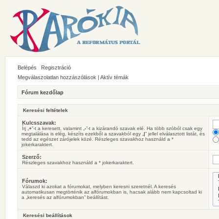
Belépés
Regisztráció
Megválaszolatlan hozzászólások
|
Aktív témák
Fórum kezdőlap
Keresési feltételek
Kulcsszavak:
Írj „
+
”-t a keresett, valamint „
-
”-t a kizárandó szavak elé. Ha több szóból csak egy
megtalálása is elég, készíts ezekből a szavakból egy „
|
” jellel elválasztott listát, és
tedd az egészet zárójelek közé. Részleges szavakhoz használd a *
jokerkaraktert.
Szerző:
Részleges szavakhoz használd a * jokerkaraktert.
Fórumok:
Válaszd ki azokat a fórumokat, melyben keresni szeretnél. A keresés
automatikusan megtörténik az alfórumokban is, hacsak alább nem kapcsoltad ki
a „keresés az alfórumokban” beállítást.
Keresési beállítások