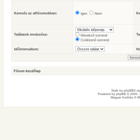
Keresés az alfórumokban:
Ke
Igen
Nem
Találatok rendezése:
Ta
Növekvő sorrend
Csökkenő sorrend
Időintervallum:
Ho
Fórum kezdőlap
Style by
phpBB3 sty
Powered by
phpBB
© 2000, 
Magyar fordítás ©
M