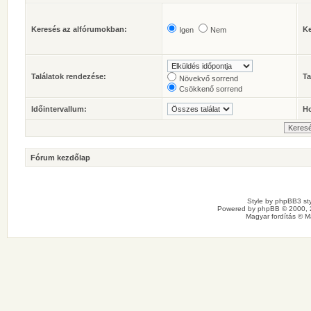
Keresés az alfórumokban:
Ke
Igen
Nem
Találatok rendezése:
Ta
Növekvő sorrend
Csökkenő sorrend
Időintervallum:
Ho
Fórum kezdőlap
Style by
phpBB3 sty
Powered by
phpBB
© 2000, 
Magyar fordítás ©
M