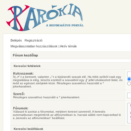
Belépés
Regisztráció
Megválaszolatlan hozzászólások
|
Aktív témák
Fórum kezdőlap
Keresési feltételek
Kulcsszavak:
Írj „
+
”-t a keresett, valamint „
-
”-t a kizárandó szavak elé. Ha több szóból csak egy
megtalálása is elég, készíts ezekből a szavakból egy „
|
” jellel elválasztott listát, és
tedd az egészet zárójelek közé. Részleges szavakhoz használd a *
jokerkaraktert.
Szerző:
Részleges szavakhoz használd a * jokerkaraktert.
Fórumok:
Válaszd ki azokat a fórumokat, melyben keresni szeretnél. A keresés
automatikusan megtörténik az alfórumokban is, hacsak alább nem kapcsoltad ki
a „keresés az alfórumokban” beállítást.
Keresési beállítások