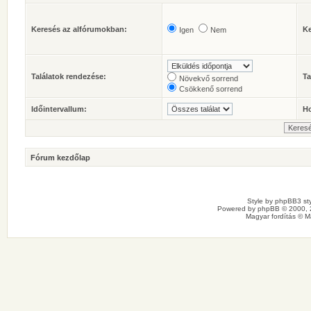
Keresés az alfórumokban:
Ke
Igen
Nem
Találatok rendezése:
Ta
Növekvő sorrend
Csökkenő sorrend
Időintervallum:
Ho
Fórum kezdőlap
Style by
phpBB3 sty
Powered by
phpBB
© 2000, 
Magyar fordítás ©
M