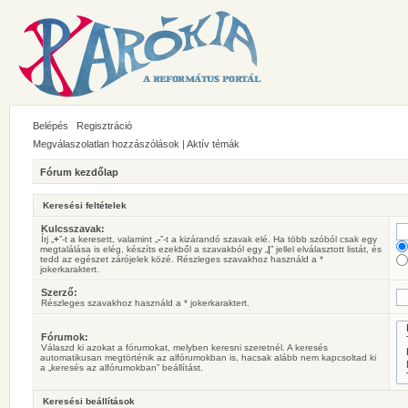
Belépés
Regisztráció
Megválaszolatlan hozzászólások
|
Aktív témák
Fórum kezdőlap
Keresési feltételek
Kulcsszavak:
Írj „
+
”-t a keresett, valamint „
-
”-t a kizárandó szavak elé. Ha több szóból csak egy
megtalálása is elég, készíts ezekből a szavakból egy „
|
” jellel elválasztott listát, és
tedd az egészet zárójelek közé. Részleges szavakhoz használd a *
jokerkaraktert.
Szerző:
Részleges szavakhoz használd a * jokerkaraktert.
Fórumok:
Válaszd ki azokat a fórumokat, melyben keresni szeretnél. A keresés
automatikusan megtörténik az alfórumokban is, hacsak alább nem kapcsoltad ki
a „keresés az alfórumokban” beállítást.
Keresési beállítások