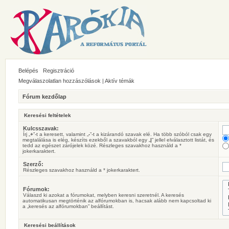
Belépés
Regisztráció
Megválaszolatlan hozzászólások
|
Aktív témák
Fórum kezdőlap
Keresési feltételek
Kulcsszavak:
Írj „
+
”-t a keresett, valamint „
-
”-t a kizárandó szavak elé. Ha több szóból csak egy
megtalálása is elég, készíts ezekből a szavakból egy „
|
” jellel elválasztott listát, és
tedd az egészet zárójelek közé. Részleges szavakhoz használd a *
jokerkaraktert.
Szerző:
Részleges szavakhoz használd a * jokerkaraktert.
Fórumok:
Válaszd ki azokat a fórumokat, melyben keresni szeretnél. A keresés
automatikusan megtörténik az alfórumokban is, hacsak alább nem kapcsoltad ki
a „keresés az alfórumokban” beállítást.
Keresési beállítások