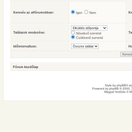
Keresés az alfórumokban:
Ke
Igen
Nem
Találatok rendezése:
Ta
Növekvő sorrend
Csökkenő sorrend
Időintervallum:
Ho
Fórum kezdőlap
Style by
phpBB3 sty
Powered by
phpBB
© 2000, 
Magyar fordítás ©
M