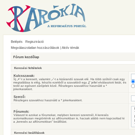
Belépés
Regisztráció
Megválaszolatlan hozzászólások
|
Aktív témák
Fórum kezdőlap
Keresési feltételek
Kulcsszavak:
Írj „
+
”-t a keresett, valamint „
-
”-t a kizárandó szavak elé. Ha több szóból csak egy
megtalálása is elég, készíts ezekből a szavakból egy „
|
” jellel elválasztott listát, és
tedd az egészet zárójelek közé. Részleges szavakhoz használd a *
jokerkaraktert.
Szerző:
Részleges szavakhoz használd a * jokerkaraktert.
Fórumok:
Válaszd ki azokat a fórumokat, melyben keresni szeretnél. A keresés
automatikusan megtörténik az alfórumokban is, hacsak alább nem kapcsoltad ki
a „keresés az alfórumokban” beállítást.
Keresési beállítások