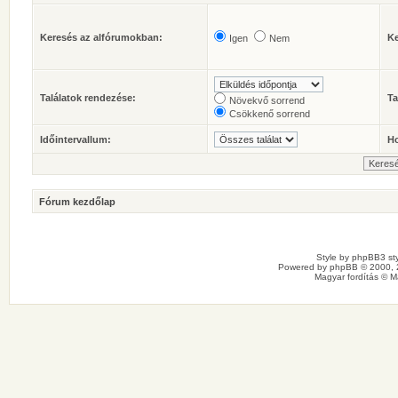
Keresés az alfórumokban:
Ke
Igen
Nem
Találatok rendezése:
Ta
Növekvő sorrend
Csökkenő sorrend
Időintervallum:
Ho
Fórum kezdőlap
Style by
phpBB3 sty
Powered by
phpBB
© 2000, 
Magyar fordítás ©
M