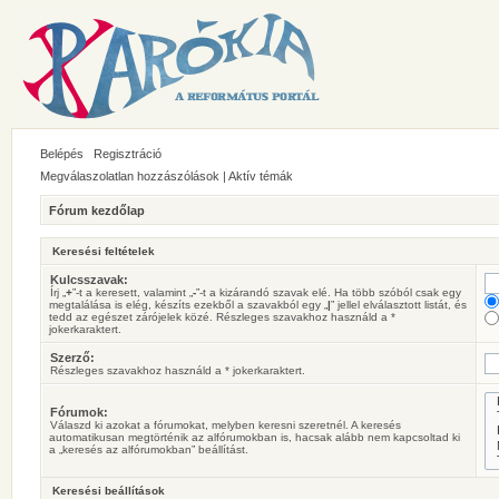
Belépés
Regisztráció
Megválaszolatlan hozzászólások
|
Aktív témák
Fórum kezdőlap
Keresési feltételek
Kulcsszavak:
Írj „
+
”-t a keresett, valamint „
-
”-t a kizárandó szavak elé. Ha több szóból csak egy
megtalálása is elég, készíts ezekből a szavakból egy „
|
” jellel elválasztott listát, és
tedd az egészet zárójelek közé. Részleges szavakhoz használd a *
jokerkaraktert.
Szerző:
Részleges szavakhoz használd a * jokerkaraktert.
Fórumok:
Válaszd ki azokat a fórumokat, melyben keresni szeretnél. A keresés
automatikusan megtörténik az alfórumokban is, hacsak alább nem kapcsoltad ki
a „keresés az alfórumokban” beállítást.
Keresési beállítások