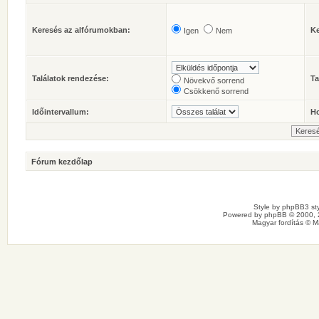
Keresés az alfórumokban:
Ke
Igen
Nem
Találatok rendezése:
Ta
Növekvő sorrend
Csökkenő sorrend
Időintervallum:
Ho
Fórum kezdőlap
Style by
phpBB3 sty
Powered by
phpBB
© 2000, 
Magyar fordítás ©
M