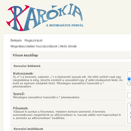
Belépés
Regisztráció
Megválaszolatlan hozzászólások
|
Aktív témák
Fórum kezdőlap
Keresési feltételek
Kulcsszavak:
Írj „
+
”-t a keresett, valamint „
-
”-t a kizárandó szavak elé. Ha több szóból csak egy
megtalálása is elég, készíts ezekből a szavakból egy „
|
” jellel elválasztott listát, és
tedd az egészet zárójelek közé. Részleges szavakhoz használd a *
jokerkaraktert.
Szerző:
Részleges szavakhoz használd a * jokerkaraktert.
Fórumok:
Válaszd ki azokat a fórumokat, melyben keresni szeretnél. A keresés
automatikusan megtörténik az alfórumokban is, hacsak alább nem kapcsoltad ki
a „keresés az alfórumokban” beállítást.
Keresési beállítások