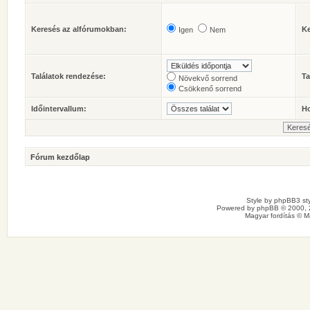
Keresés az alfórumokban:
Ke
Igen
Nem
Találatok rendezése:
Ta
Növekvő sorrend
Csökkenő sorrend
Időintervallum:
Ho
Fórum kezdőlap
Style by
phpBB3 sty
Powered by
phpBB
© 2000, 
Magyar fordítás ©
M