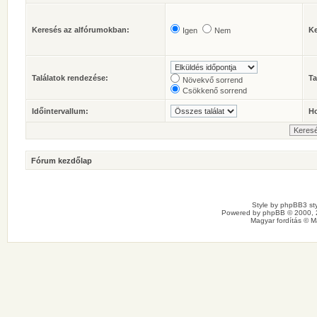
Keresés az alfórumokban:
Ke
Igen
Nem
Találatok rendezése:
Ta
Növekvő sorrend
Csökkenő sorrend
Időintervallum:
Ho
Fórum kezdőlap
Style by
phpBB3 sty
Powered by
phpBB
© 2000, 
Magyar fordítás ©
M