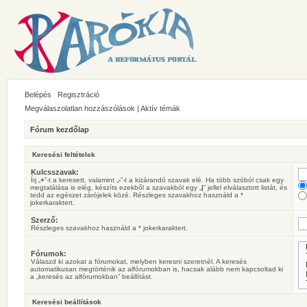
Belépés
Regisztráció
Megválaszolatlan hozzászólások
|
Aktív témák
Fórum kezdőlap
Keresési feltételek
Kulcsszavak:
Írj „
+
”-t a keresett, valamint „
-
”-t a kizárandó szavak elé. Ha több szóból csak egy
megtalálása is elég, készíts ezekből a szavakból egy „
|
” jellel elválasztott listát, és
tedd az egészet zárójelek közé. Részleges szavakhoz használd a *
jokerkaraktert.
Szerző:
Részleges szavakhoz használd a * jokerkaraktert.
Fórumok:
Válaszd ki azokat a fórumokat, melyben keresni szeretnél. A keresés
automatikusan megtörténik az alfórumokban is, hacsak alább nem kapcsoltad ki
a „keresés az alfórumokban” beállítást.
Keresési beállítások