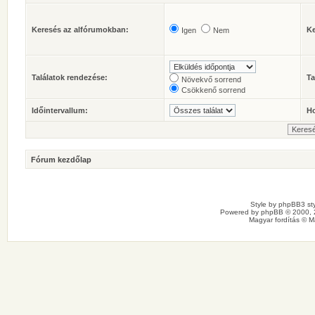
Keresés az alfórumokban:
Ke
Igen
Nem
Találatok rendezése:
Ta
Növekvő sorrend
Csökkenő sorrend
Időintervallum:
Ho
Fórum kezdőlap
Style by
phpBB3 sty
Powered by
phpBB
© 2000, 
Magyar fordítás ©
M