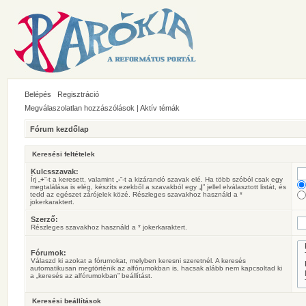
Belépés
Regisztráció
Megválaszolatlan hozzászólások
|
Aktív témák
Fórum kezdőlap
Keresési feltételek
Kulcsszavak:
Írj „
+
”-t a keresett, valamint „
-
”-t a kizárandó szavak elé. Ha több szóból csak egy
megtalálása is elég, készíts ezekből a szavakból egy „
|
” jellel elválasztott listát, és
tedd az egészet zárójelek közé. Részleges szavakhoz használd a *
jokerkaraktert.
Szerző:
Részleges szavakhoz használd a * jokerkaraktert.
Fórumok:
Válaszd ki azokat a fórumokat, melyben keresni szeretnél. A keresés
automatikusan megtörténik az alfórumokban is, hacsak alább nem kapcsoltad ki
a „keresés az alfórumokban” beállítást.
Keresési beállítások