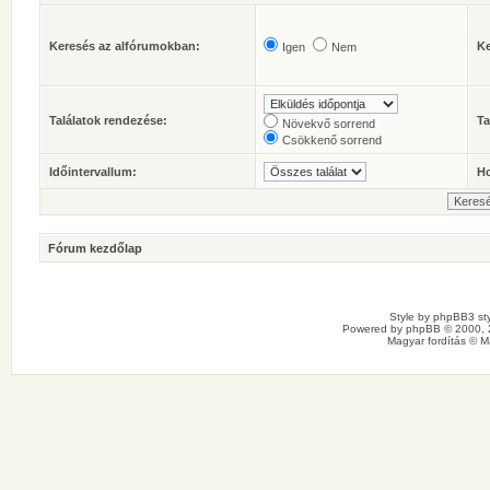
Keresés az alfórumokban:
Ke
Igen
Nem
Találatok rendezése:
Ta
Növekvő sorrend
Csökkenő sorrend
Időintervallum:
Ho
Fórum kezdőlap
Style by
phpBB3 sty
Powered by
phpBB
© 2000, 
Magyar fordítás ©
M