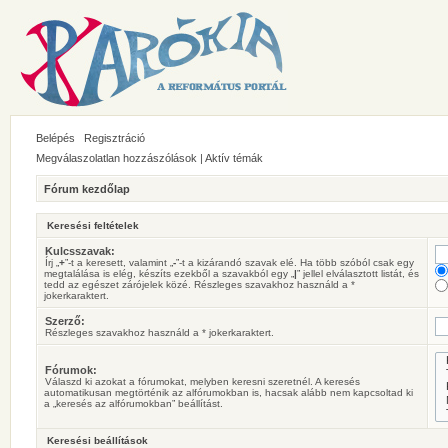
Belépés
Regisztráció
Megválaszolatlan hozzászólások
|
Aktív témák
Fórum kezdőlap
Keresési feltételek
Kulcsszavak:
Írj „
+
”-t a keresett, valamint „
-
”-t a kizárandó szavak elé. Ha több szóból csak egy
megtalálása is elég, készíts ezekből a szavakból egy „
|
” jellel elválasztott listát, és
tedd az egészet zárójelek közé. Részleges szavakhoz használd a *
jokerkaraktert.
Szerző:
Részleges szavakhoz használd a * jokerkaraktert.
Fórumok:
Válaszd ki azokat a fórumokat, melyben keresni szeretnél. A keresés
automatikusan megtörténik az alfórumokban is, hacsak alább nem kapcsoltad ki
a „keresés az alfórumokban” beállítást.
Keresési beállítások