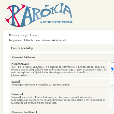
Belépés
Regisztráció
Megválaszolatlan hozzászólások
|
Aktív témák
Fórum kezdőlap
Keresési feltételek
Kulcsszavak:
Írj „
+
”-t a keresett, valamint „
-
”-t a kizárandó szavak elé. Ha több szóból csak egy
megtalálása is elég, készíts ezekből a szavakból egy „
|
” jellel elválasztott listát, és
tedd az egészet zárójelek közé. Részleges szavakhoz használd a *
jokerkaraktert.
Szerző:
Részleges szavakhoz használd a * jokerkaraktert.
Fórumok:
Válaszd ki azokat a fórumokat, melyben keresni szeretnél. A keresés
automatikusan megtörténik az alfórumokban is, hacsak alább nem kapcsoltad ki
a „keresés az alfórumokban” beállítást.
Keresési beállítások