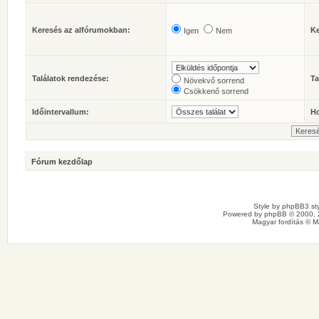
Keresés az alfórumokban:
Ke
Igen
Nem
Találatok rendezése:
Ta
Növekvő sorrend
Csökkenő sorrend
Időintervallum:
Ho
Fórum kezdőlap
Style by
phpBB3 sty
Powered by
phpBB
© 2000, 
Magyar fordítás ©
M