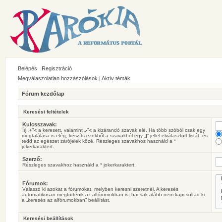
Belépés
Regisztráció
Megválaszolatlan hozzászólások
|
Aktív témák
Fórum kezdőlap
Keresési feltételek
Kulcsszavak:
Írj „
+
”-t a keresett, valamint „
-
”-t a kizárandó szavak elé. Ha több szóból csak egy
megtalálása is elég, készíts ezekből a szavakból egy „
|
” jellel elválasztott listát, és
tedd az egészet zárójelek közé. Részleges szavakhoz használd a *
jokerkaraktert.
Szerző:
Részleges szavakhoz használd a * jokerkaraktert.
Fórumok:
Válaszd ki azokat a fórumokat, melyben keresni szeretnél. A keresés
automatikusan megtörténik az alfórumokban is, hacsak alább nem kapcsoltad ki
a „keresés az alfórumokban” beállítást.
Keresési beállítások