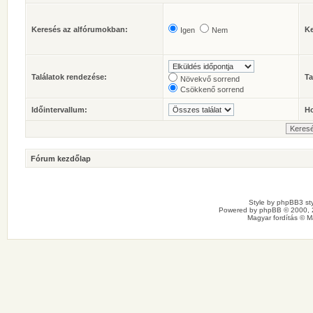
Keresés az alfórumokban:
Ke
Igen
Nem
Találatok rendezése:
Ta
Növekvő sorrend
Csökkenő sorrend
Időintervallum:
Ho
Fórum kezdőlap
Style by
phpBB3 sty
Powered by
phpBB
© 2000, 
Magyar fordítás ©
M