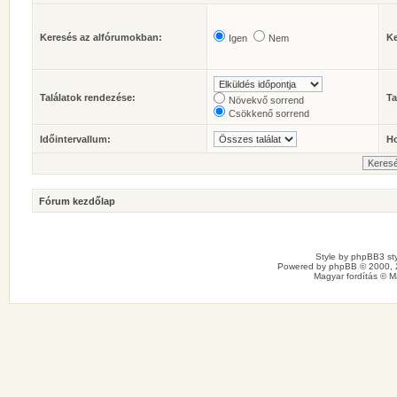
Keresés az alfórumokban:
Ke
Igen
Nem
Találatok rendezése:
Ta
Növekvő sorrend
Csökkenő sorrend
Időintervallum:
Ho
Fórum kezdőlap
Style by
phpBB3 sty
Powered by
phpBB
© 2000, 
Magyar fordítás ©
M