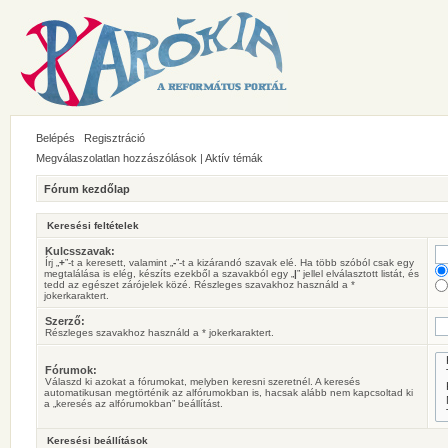
Belépés
Regisztráció
Megválaszolatlan hozzászólások
|
Aktív témák
Fórum kezdőlap
Keresési feltételek
Kulcsszavak:
Írj „
+
”-t a keresett, valamint „
-
”-t a kizárandó szavak elé. Ha több szóból csak egy
megtalálása is elég, készíts ezekből a szavakból egy „
|
” jellel elválasztott listát, és
tedd az egészet zárójelek közé. Részleges szavakhoz használd a *
jokerkaraktert.
Szerző:
Részleges szavakhoz használd a * jokerkaraktert.
Fórumok:
Válaszd ki azokat a fórumokat, melyben keresni szeretnél. A keresés
automatikusan megtörténik az alfórumokban is, hacsak alább nem kapcsoltad ki
a „keresés az alfórumokban” beállítást.
Keresési beállítások