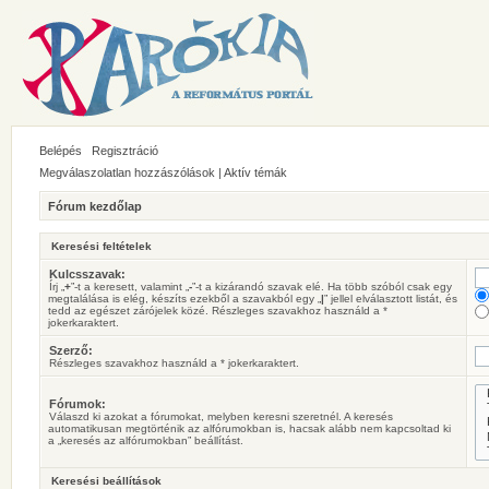
Belépés
Regisztráció
Megválaszolatlan hozzászólások
|
Aktív témák
Fórum kezdőlap
Keresési feltételek
Kulcsszavak:
Írj „
+
”-t a keresett, valamint „
-
”-t a kizárandó szavak elé. Ha több szóból csak egy
megtalálása is elég, készíts ezekből a szavakból egy „
|
” jellel elválasztott listát, és
tedd az egészet zárójelek közé. Részleges szavakhoz használd a *
jokerkaraktert.
Szerző:
Részleges szavakhoz használd a * jokerkaraktert.
Fórumok:
Válaszd ki azokat a fórumokat, melyben keresni szeretnél. A keresés
automatikusan megtörténik az alfórumokban is, hacsak alább nem kapcsoltad ki
a „keresés az alfórumokban” beállítást.
Keresési beállítások