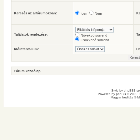
Keresés az alfórumokban:
Ke
Igen
Nem
Találatok rendezése:
Ta
Növekvő sorrend
Csökkenő sorrend
Időintervallum:
Ho
Fórum kezdőlap
Style by
phpBB3 sty
Powered by
phpBB
© 2000, 
Magyar fordítás ©
M