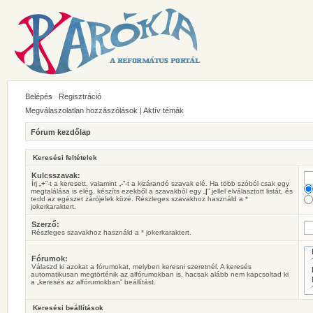
Belépés
Regisztráció
Megválaszolatlan hozzászólások
|
Aktív témák
Fórum kezdőlap
Keresési feltételek
Kulcsszavak:
Írj „
+
”-t a keresett, valamint „
-
”-t a kizárandó szavak elé. Ha több szóból csak egy
megtalálása is elég, készíts ezekből a szavakból egy „
|
” jellel elválasztott listát, és
tedd az egészet zárójelek közé. Részleges szavakhoz használd a *
jokerkaraktert.
Szerző:
Részleges szavakhoz használd a * jokerkaraktert.
Fórumok:
Válaszd ki azokat a fórumokat, melyben keresni szeretnél. A keresés
automatikusan megtörténik az alfórumokban is, hacsak alább nem kapcsoltad ki
a „keresés az alfórumokban” beállítást.
Keresési beállítások