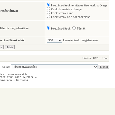
Hozzászólások témája és üzenetek szövege
Csak üzenetek szövege
resés tárgya:
Csak témák címe
Csak témák első hozzászólása
lálatok megjelenítése:
Hozzászólások
Témák
zzászólások első:
karakterének megjelenítése
Időzóna: UTC + 1 óra
Ugrás:
les
, zdrowe
serce
ziola
2002, 2005, 2007 phpBB Group
agyar phpBB Közösség