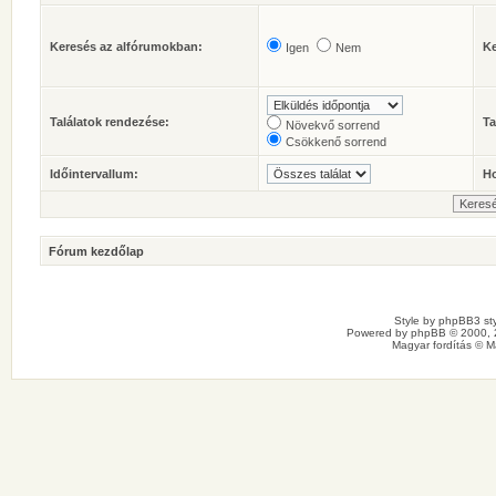
Keresés az alfórumokban:
Ke
Igen
Nem
Találatok rendezése:
Ta
Növekvő sorrend
Csökkenő sorrend
Időintervallum:
Ho
Fórum kezdőlap
Style by
phpBB3 sty
Powered by
phpBB
© 2000, 
Magyar fordítás ©
M