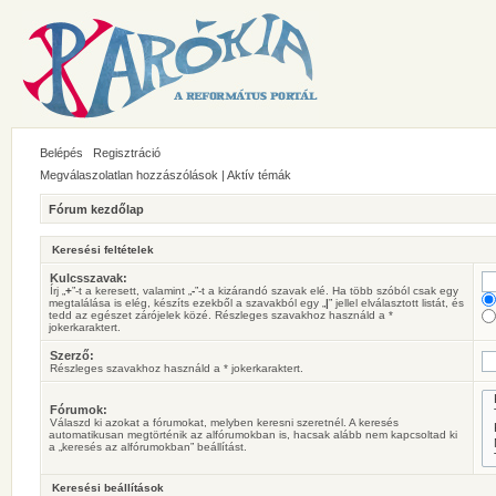
Belépés
Regisztráció
Megválaszolatlan hozzászólások
|
Aktív témák
Fórum kezdőlap
Keresési feltételek
Kulcsszavak:
Írj „
+
”-t a keresett, valamint „
-
”-t a kizárandó szavak elé. Ha több szóból csak egy
megtalálása is elég, készíts ezekből a szavakból egy „
|
” jellel elválasztott listát, és
tedd az egészet zárójelek közé. Részleges szavakhoz használd a *
jokerkaraktert.
Szerző:
Részleges szavakhoz használd a * jokerkaraktert.
Fórumok:
Válaszd ki azokat a fórumokat, melyben keresni szeretnél. A keresés
automatikusan megtörténik az alfórumokban is, hacsak alább nem kapcsoltad ki
a „keresés az alfórumokban” beállítást.
Keresési beállítások