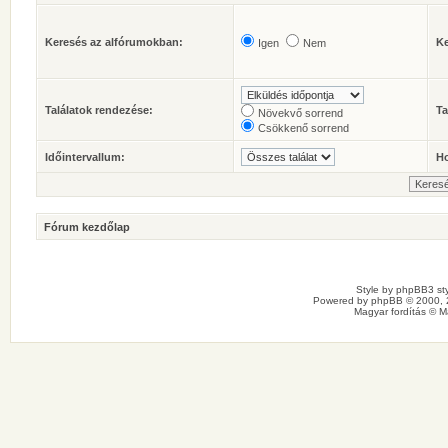
Keresés az alfórumokban:
Ke
Igen
Nem
Találatok rendezése:
Ta
Növekvő sorrend
Csökkenő sorrend
Időintervallum:
Ho
Fórum kezdőlap
Style by
phpBB3 sty
Powered by
phpBB
© 2000, 
Magyar fordítás ©
M