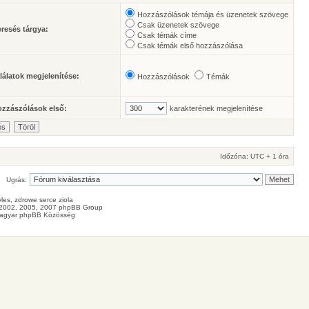
Hozzászólások témája és üzenetek szövege
Csak üzenetek szövege
resés tárgya:
Csak témák címe
Csak témák első hozzászólása
lálatok megjelenítése:
Hozzászólások
Témák
zzászólások első:
karakterének megjelenítése
Időzóna: UTC + 1 óra
Ugrás:
les
, zdrowe
serce
ziola
2002, 2005, 2007 phpBB Group
agyar phpBB Közösség