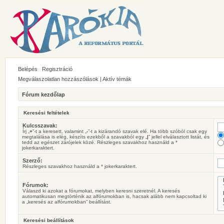
Belépés
Regisztráció
Megválaszolatlan hozzászólások
|
Aktív témák
Fórum kezdőlap
Keresési feltételek
Kulcsszavak:
Írj „
+
”-t a keresett, valamint „
-
”-t a kizárandó szavak elé. Ha több szóból csak egy
megtalálása is elég, készíts ezekből a szavakból egy „
|
” jellel elválasztott listát, és
tedd az egészet zárójelek közé. Részleges szavakhoz használd a *
jokerkaraktert.
Szerző:
Részleges szavakhoz használd a * jokerkaraktert.
Fórumok:
Válaszd ki azokat a fórumokat, melyben keresni szeretnél. A keresés
automatikusan megtörténik az alfórumokban is, hacsak alább nem kapcsoltad ki
a „keresés az alfórumokban” beállítást.
Keresési beállítások