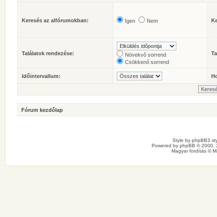
Keresés az alfórumokban:
Ke
Igen
Nem
Találatok rendezése:
Ta
Növekvő sorrend
Csökkenő sorrend
Időintervallum:
Ho
Fórum kezdőlap
Style by
phpBB3 sty
Powered by
phpBB
© 2000, 
Magyar fordítás ©
M