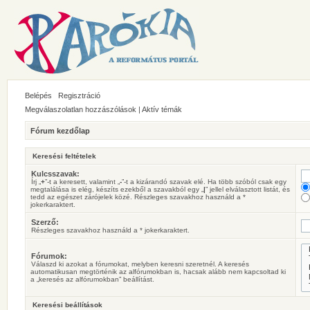
Belépés
Regisztráció
Megválaszolatlan hozzászólások
|
Aktív témák
Fórum kezdőlap
Keresési feltételek
Kulcsszavak:
Írj „
+
”-t a keresett, valamint „
-
”-t a kizárandó szavak elé. Ha több szóból csak egy
megtalálása is elég, készíts ezekből a szavakból egy „
|
” jellel elválasztott listát, és
tedd az egészet zárójelek közé. Részleges szavakhoz használd a *
jokerkaraktert.
Szerző:
Részleges szavakhoz használd a * jokerkaraktert.
Fórumok:
Válaszd ki azokat a fórumokat, melyben keresni szeretnél. A keresés
automatikusan megtörténik az alfórumokban is, hacsak alább nem kapcsoltad ki
a „keresés az alfórumokban” beállítást.
Keresési beállítások