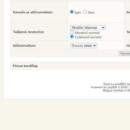
Keresés az alfórumokban:
Ke
Igen
Nem
Találatok rendezése:
Ta
Növekvő sorrend
Csökkenő sorrend
Időintervallum:
Ho
Fórum kezdőlap
Style by
phpBB3 sty
Powered by
phpBB
© 2000, 
Magyar fordítás ©
M