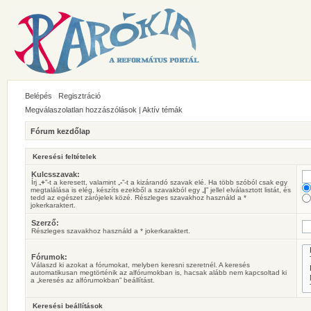
Belépés
Regisztráció
Megválaszolatlan hozzászólások
|
Aktív témák
Fórum kezdőlap
Keresési feltételek
Kulcsszavak:
Írj „
+
”-t a keresett, valamint „
-
”-t a kizárandó szavak elé. Ha több szóból csak egy
megtalálása is elég, készíts ezekből a szavakból egy „
|
” jellel elválasztott listát, és
tedd az egészet zárójelek közé. Részleges szavakhoz használd a *
jokerkaraktert.
Szerző:
Részleges szavakhoz használd a * jokerkaraktert.
Fórumok:
Válaszd ki azokat a fórumokat, melyben keresni szeretnél. A keresés
automatikusan megtörténik az alfórumokban is, hacsak alább nem kapcsoltad ki
a „keresés az alfórumokban” beállítást.
Keresési beállítások