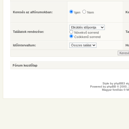
Keresés az alfórumokban:
Ke
Igen
Nem
Találatok rendezése:
Ta
Növekvő sorrend
Csökkenő sorrend
Időintervallum:
Ho
Fórum kezdőlap
Style by
phpBB3 sty
Powered by
phpBB
© 2000, 
Magyar fordítás ©
M