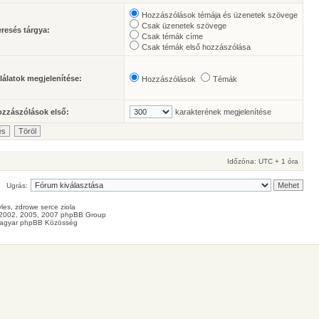
Hozzászólások témája és üzenetek szövege
Csak üzenetek szövege
resés tárgya:
Csak témák címe
Csak témák első hozzászólása
lálatok megjelenítése:
Hozzászólások
Témák
zzászólások első:
karakterének megjelenítése
Időzóna: UTC + 1 óra
Ugrás:
les
, zdrowe
serce
ziola
2002, 2005, 2007 phpBB Group
agyar phpBB Közösség