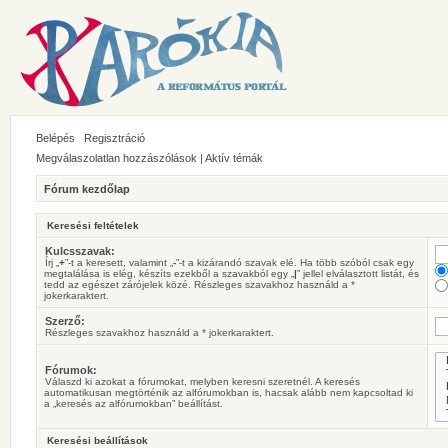
Belépés
Regisztráció
Megválaszolatlan hozzászólások
|
Aktív témák
Fórum kezdőlap
Keresési feltételek
Kulcsszavak:
Írj „
+
”-t a keresett, valamint „
-
”-t a kizárandó szavak elé. Ha több szóból csak egy
megtalálása is elég, készíts ezekből a szavakból egy „
|
” jellel elválasztott listát, és
tedd az egészet zárójelek közé. Részleges szavakhoz használd a *
jokerkaraktert.
Szerző:
Részleges szavakhoz használd a * jokerkaraktert.
Fórumok:
Válaszd ki azokat a fórumokat, melyben keresni szeretnél. A keresés
automatikusan megtörténik az alfórumokban is, hacsak alább nem kapcsoltad ki
a „keresés az alfórumokban” beállítást.
Keresési beállítások