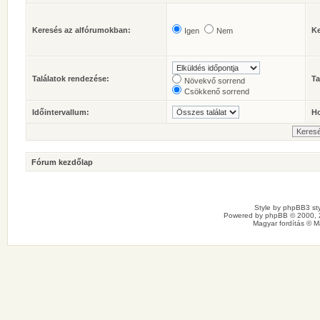
Keresés az alfórumokban:
Ke
Igen
Nem
Találatok rendezése:
Ta
Növekvő sorrend
Csökkenő sorrend
Időintervallum:
Ho
Fórum kezdőlap
Style by
phpBB3 sty
Powered by
phpBB
© 2000, 
Magyar fordítás ©
M