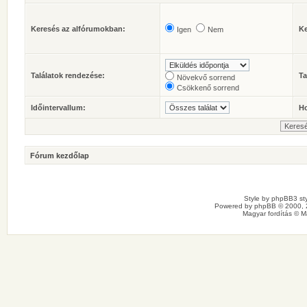
Keresés az alfórumokban:
Ke
Igen
Nem
Találatok rendezése:
Ta
Növekvő sorrend
Csökkenő sorrend
Időintervallum:
Ho
Fórum kezdőlap
Style by
phpBB3 sty
Powered by
phpBB
© 2000, 
Magyar fordítás ©
M