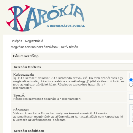
Belépés
Regisztráció
Megválaszolatlan hozzászólások
|
Aktív témák
Fórum kezdőlap
Keresési feltételek
Kulcsszavak:
Írj „
+
”-t a keresett, valamint „
-
”-t a kizárandó szavak elé. Ha több szóból csak egy
megtalálása is elég, készíts ezekből a szavakból egy „
|
” jellel elválasztott listát, és
tedd az egészet zárójelek közé. Részleges szavakhoz használd a *
jokerkaraktert.
Szerző:
Részleges szavakhoz használd a * jokerkaraktert.
Fórumok:
Válaszd ki azokat a fórumokat, melyben keresni szeretnél. A keresés
automatikusan megtörténik az alfórumokban is, hacsak alább nem kapcsoltad ki
a „keresés az alfórumokban” beállítást.
Keresési beállítások