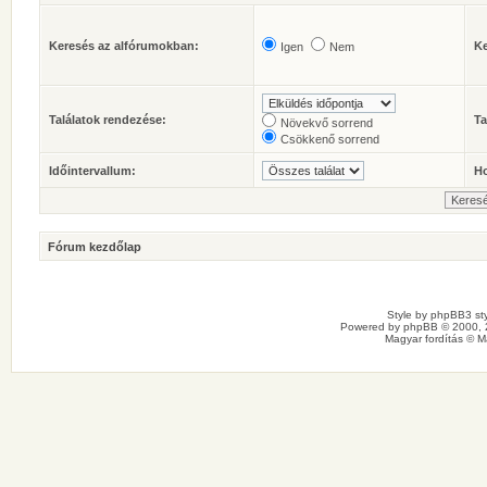
Keresés az alfórumokban:
Ke
Igen
Nem
Találatok rendezése:
Ta
Növekvő sorrend
Csökkenő sorrend
Időintervallum:
Ho
Fórum kezdőlap
Style by
phpBB3 sty
Powered by
phpBB
© 2000, 
Magyar fordítás ©
M