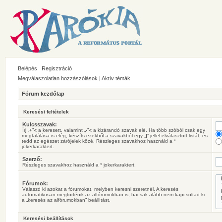
Belépés
Regisztráció
Megválaszolatlan hozzászólások
|
Aktív témák
Fórum kezdőlap
Keresési feltételek
Kulcsszavak:
Írj „
+
”-t a keresett, valamint „
-
”-t a kizárandó szavak elé. Ha több szóból csak egy
megtalálása is elég, készíts ezekből a szavakból egy „
|
” jellel elválasztott listát, és
tedd az egészet zárójelek közé. Részleges szavakhoz használd a *
jokerkaraktert.
Szerző:
Részleges szavakhoz használd a * jokerkaraktert.
Fórumok:
Válaszd ki azokat a fórumokat, melyben keresni szeretnél. A keresés
automatikusan megtörténik az alfórumokban is, hacsak alább nem kapcsoltad ki
a „keresés az alfórumokban” beállítást.
Keresési beállítások