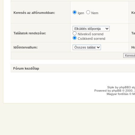
Keresés az alfórumokban:
Ke
Igen
Nem
Találatok rendezése:
Ta
Növekvő sorrend
Csökkenő sorrend
Időintervallum:
Ho
Fórum kezdőlap
Style by
phpBB3 sty
Powered by
phpBB
© 2000, 
Magyar fordítás ©
M