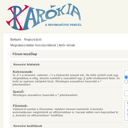
Belépés
Regisztráció
Megválaszolatlan hozzászólások
|
Aktív témák
Fórum kezdőlap
Keresési feltételek
Kulcsszavak:
Írj „
+
”-t a keresett, valamint „
-
”-t a kizárandó szavak elé. Ha több szóból csak egy
megtalálása is elég, készíts ezekből a szavakból egy „
|
” jellel elválasztott listát, és
tedd az egészet zárójelek közé. Részleges szavakhoz használd a *
jokerkaraktert.
Szerző:
Részleges szavakhoz használd a * jokerkaraktert.
Fórumok:
Válaszd ki azokat a fórumokat, melyben keresni szeretnél. A keresés
automatikusan megtörténik az alfórumokban is, hacsak alább nem kapcsoltad ki
a „keresés az alfórumokban” beállítást.
Keresési beállítások