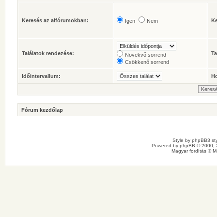
Keresés az alfórumokban:
Ke
Igen
Nem
Találatok rendezése:
Ta
Növekvő sorrend
Csökkenő sorrend
Időintervallum:
Ho
Fórum kezdőlap
Style by
phpBB3 sty
Powered by
phpBB
© 2000, 
Magyar fordítás ©
M