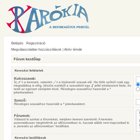
Belépés
Regisztráció
Megválaszolatlan hozzászólások
|
Aktív témák
Fórum kezdőlap
Keresési feltételek
Kulcsszavak:
Írj „
+
”-t a keresett, valamint „
-
”-t a kizárandó szavak elé. Ha több szóból csak egy
megtalálása is elég, készíts ezekből a szavakból egy „
|
” jellel elválasztott listát, és
tedd az egészet zárójelek közé. Részleges szavakhoz használd a *
jokerkaraktert.
Szerző:
Részleges szavakhoz használd a * jokerkaraktert.
Fórumok:
Válaszd ki azokat a fórumokat, melyben keresni szeretnél. A keresés
automatikusan megtörténik az alfórumokban is, hacsak alább nem kapcsoltad ki
a „keresés az alfórumokban” beállítást.
Keresési beállítások