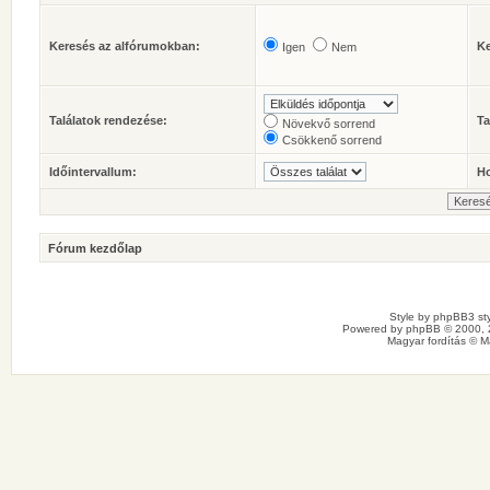
Keresés az alfórumokban:
Ke
Igen
Nem
Találatok rendezése:
Ta
Növekvő sorrend
Csökkenő sorrend
Időintervallum:
Ho
Fórum kezdőlap
Style by
phpBB3 sty
Powered by
phpBB
© 2000, 
Magyar fordítás ©
M