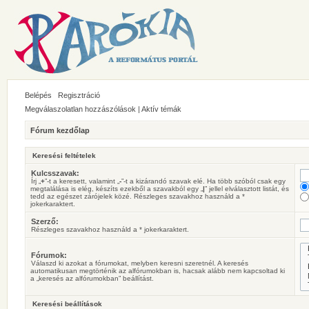
Belépés
Regisztráció
Megválaszolatlan hozzászólások
|
Aktív témák
Fórum kezdőlap
Keresési feltételek
Kulcsszavak:
Írj „
+
”-t a keresett, valamint „
-
”-t a kizárandó szavak elé. Ha több szóból csak egy
megtalálása is elég, készíts ezekből a szavakból egy „
|
” jellel elválasztott listát, és
tedd az egészet zárójelek közé. Részleges szavakhoz használd a *
jokerkaraktert.
Szerző:
Részleges szavakhoz használd a * jokerkaraktert.
Fórumok:
Válaszd ki azokat a fórumokat, melyben keresni szeretnél. A keresés
automatikusan megtörténik az alfórumokban is, hacsak alább nem kapcsoltad ki
a „keresés az alfórumokban” beállítást.
Keresési beállítások