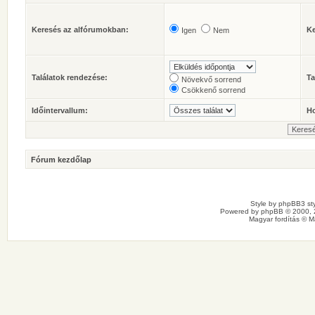
Keresés az alfórumokban:
Ke
Igen
Nem
Találatok rendezése:
Ta
Növekvő sorrend
Csökkenő sorrend
Időintervallum:
Ho
Fórum kezdőlap
Style by
phpBB3 sty
Powered by
phpBB
© 2000, 
Magyar fordítás ©
M