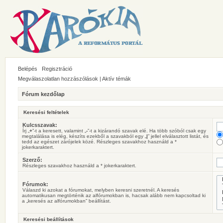
Belépés
Regisztráció
Megválaszolatlan hozzászólások
|
Aktív témák
Fórum kezdőlap
Keresési feltételek
Kulcsszavak:
Írj „
+
”-t a keresett, valamint „
-
”-t a kizárandó szavak elé. Ha több szóból csak egy
megtalálása is elég, készíts ezekből a szavakból egy „
|
” jellel elválasztott listát, és
tedd az egészet zárójelek közé. Részleges szavakhoz használd a *
jokerkaraktert.
Szerző:
Részleges szavakhoz használd a * jokerkaraktert.
Fórumok:
Válaszd ki azokat a fórumokat, melyben keresni szeretnél. A keresés
automatikusan megtörténik az alfórumokban is, hacsak alább nem kapcsoltad ki
a „keresés az alfórumokban” beállítást.
Keresési beállítások