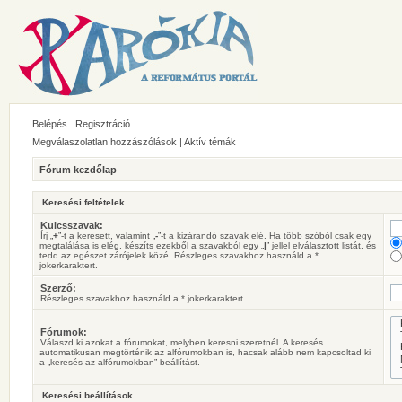
Belépés
Regisztráció
Megválaszolatlan hozzászólások
|
Aktív témák
Fórum kezdőlap
Keresési feltételek
Kulcsszavak:
Írj „
+
”-t a keresett, valamint „
-
”-t a kizárandó szavak elé. Ha több szóból csak egy
megtalálása is elég, készíts ezekből a szavakból egy „
|
” jellel elválasztott listát, és
tedd az egészet zárójelek közé. Részleges szavakhoz használd a *
jokerkaraktert.
Szerző:
Részleges szavakhoz használd a * jokerkaraktert.
Fórumok:
Válaszd ki azokat a fórumokat, melyben keresni szeretnél. A keresés
automatikusan megtörténik az alfórumokban is, hacsak alább nem kapcsoltad ki
a „keresés az alfórumokban” beállítást.
Keresési beállítások