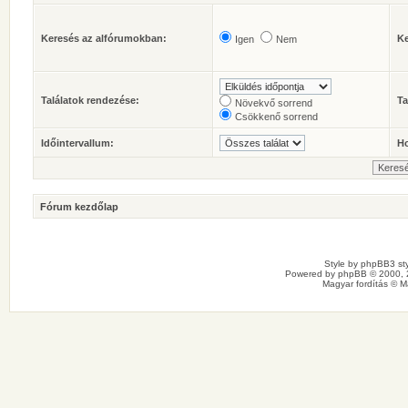
Keresés az alfórumokban:
Ke
Igen
Nem
Találatok rendezése:
Ta
Növekvő sorrend
Csökkenő sorrend
Időintervallum:
Ho
Fórum kezdőlap
Style by
phpBB3 sty
Powered by
phpBB
© 2000, 
Magyar fordítás ©
M